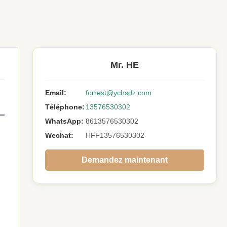
Mr. HE
Email:
forrest@ychsdz.com
Téléphone:
13576530302
WhatsApp:
8613576530302
Wechat:
HFF13576530302
Demandez maintenant