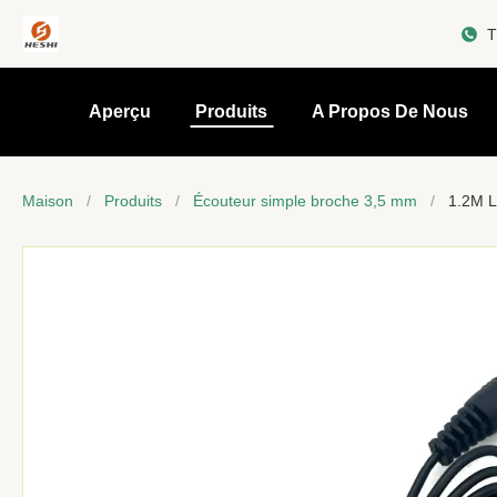
T
Aperçu
Produits
A Propos De Nous
Maison
/
Produits
/
Écouteur simple broche 3,5 mm
/
1.2M L