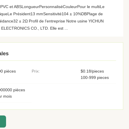
ielPVC et ABSLongueurPersonnaliséCouleurPour le multiLe
queLe Président13 mmSensitivité104 ± 10%DBPlage de
dance32 ± 2Ω Profil de l'entreprise Notre usine YICHUN
ECTRONICS CO., LTD. Elle est ...
ales
0 pièces
Prix:
$0.18/pieces
100-999 pieces
000000 pièces
r mois