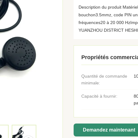
Description du produit Matér
bouchon3.5mmz, code PIN uni
fréquences20 à 20 000 HzImpé
YUANZHOU DISTRICT HESHI EL
Propriétés commerci
Quantité de commande
10
minimale:
Capacité à fournir:
8
pa
Demandez maintenant