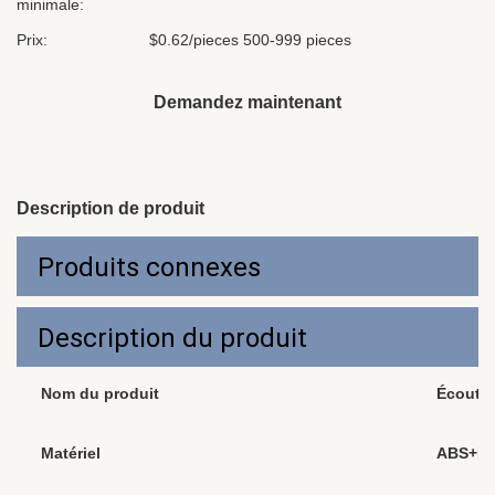
minimale:
Prix:
$0.62/pieces 500-999 pieces
Demandez maintenant
Description de produit
Produits connexes
Description du produit
Nom du produit
Écouteu
Matériel
ABS+P