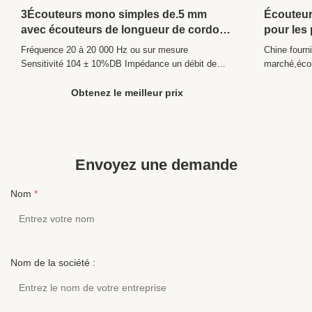
3Écouteurs mono simples de.5 mm
Écouteurs
avec écouteurs de longueur de cordon
pour les
de 1,2 M
Fréquence 20 à 20 000 Hz ou sur mesure
Chine fourn
Sensitivité 104 ± 10%DB Impédance un débit de
marché,écou
sortie de l'appareil300±2Ω ou personnalisé Le
Description
bouchon 3.5mm PIN, double PIN, code pliable Le
à fil long 
Obtenez le meilleur prix
Président Pour les pièces détachées: Longueur
style À l'o
1.2m ou sur mesure Couleur couleurs multiples
code PIN Uti
Fonction L'élimination active ...
Envoyez une demande
Nom
*
Nom de la société :