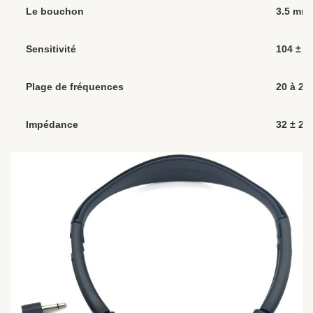
Le bouchon
3.5 mm,
Sensitivité
104 ± 
Plage de fréquences
20 à 20
Impédance
32 ± 2Ω