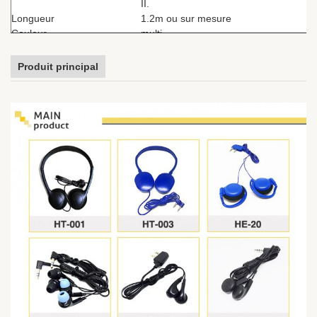
II.
Longueur
1.2m ou sur mesure
Couleur
multi
La réduction active du bruit/la
Fonction
réduction passive du bruit
Produit principal
Compagnie aérienne, bus, train,
MP3, cadeau, lecteur portable, salle
Utilisation
de sport, système de guidage audio,
téléphone portable...
La valeur de l'échantillon doit être
Certificat
déterminée en tenant compte de
l'expérience acquise.