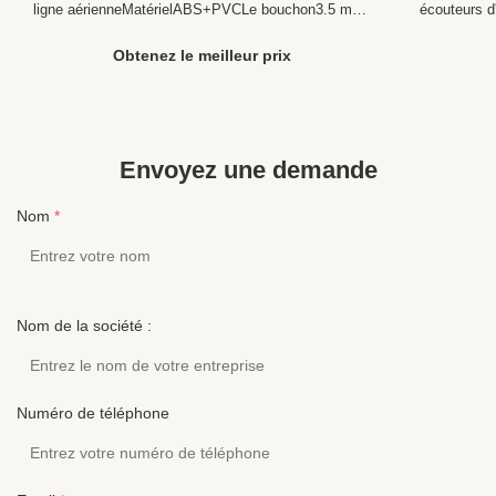
bus
ligne aérienneMatérielABS+PVCLe bouchon3.5 mm,
écouteurs d
code uniqueSensitivité104 ± 10%DBPlage de
Description 
fréquences20 à 20 000 HzImpédance32 ± 2Ω
Jiangxi usi
Obtenez le meilleur prix
Description du produit1. Conception confortable: Les
communicati
écouteurs sont conçus avec des écouteurs
connecteurs
ergonomiques ou des ...
A...
Envoyez une demande
Nom
*
Nom de la société :
Numéro de téléphone