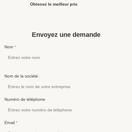
mmSensitivité104 ± 10%DBPlage de fréquences20
fréquences
Obtenez le meilleur prix
à 20 000 HzImpédance32 ± 2Ω Profil de l'entreprise
Description 
Notre usine YICHUN YUANZHOU DISTRICT HESHI
écouteurs 
ELECTRONICS CO., LTD. Elle est ...
pour bloquer
Envoyez une demande
Nom
*
Nom de la société :
Numéro de téléphone
Email
*