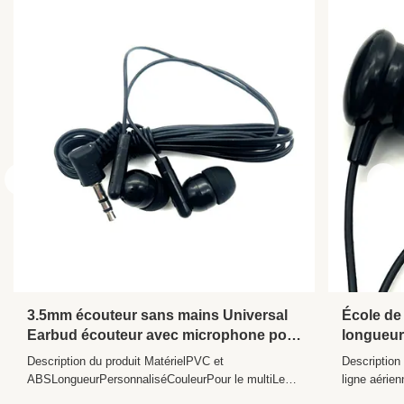
portable/PC/Lecteur de musique/Mobile
Material:
ABS+PVC
Sensitivity:
104±10%DB
Frequency
20Hz - 20kHz
Range:
Use:
Media Player portatif
Connection:
câblé
3.5mm écouteur sans mains Universal
École de 
Earbud écouteur avec microphone pour
longueur
téléphone Sensitivité à l'oreille 104 ±
prise PI
Description du produit MatérielPVC et
Description
10%DB
ABSLongueurPersonnaliséCouleurPour le multiLe
ligne aéri
bouchon3.5mmz, double code PINLe Président10
code uniqu