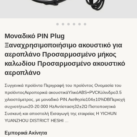
Μοναδικό PIN Plug
Ξαναχρησιμοποιήσιμο ακουστικό για
αεροπλάνο Προσαρμοσμένο μήκος
καλωδίου Προσαρμοσμένο ακουστικό
αεροπλάνο
Συγγενικά προϊόντα Περιγραφή του προϊόντος Ονομασία του
προϊόντοςΑεροπορικά ακουστικάΥλικόABS+PVCΚύλινδρο3.5
χιλιοστόμετρος, με μοναδικό PIN.Αισθησία104±10%DBΠεριοχή
συχνοτήτων20-20.000 HzΑντίσταση32±2Ω Πιστοποιητικά
Συσκευή και αποστολή Εισαγωγή της εταιρείας Η YICHUN
YUANZHOU DISTRICT HESHI ...
Εμπορικά Ακίνητα