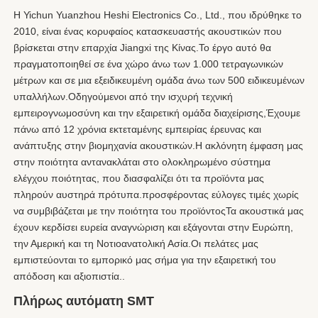
Η Yichun Yuanzhou Heshi Electronics Co., Ltd., που ιδρύθηκε το 
2010, είναι ένας κορυφαίος κατασκευαστής ακουστικών που 
βρίσκεται στην επαρχία Jiangxi της Κίνας.Το έργο αυτό θα 
πραγματοποιηθεί σε ένα χώρο άνω των 1.000 τετραγωνικών 
μέτρων και σε μια εξειδικευμένη ομάδα άνω των 500 ειδικευμένων 
υπαλλήλων.Οδηγούμενοι από την ισχυρή τεχνική 
εμπειρογνωμοσύνη και την εξαιρετική ομάδα διαχείρισης,Έχουμε 
πάνω από 12 χρόνια εκτεταμένης εμπειρίας έρευνας και 
ανάπτυξης στην βιομηχανία ακουστικών.Η ακλόνητη έμφαση μας 
στην ποιότητα αντανακλάται στο ολοκληρωμένο σύστημα 
ελέγχου ποιότητας, που διασφαλίζει ότι τα προϊόντα μας 
πληρούν αυστηρά πρότυπα.προσφέροντας εύλογες τιμές χωρίς 
να συμβιβάζεται με την ποιότητα του προϊόντοςΤα ακουστικά μας 
έχουν κερδίσει ευρεία αναγνώριση και εξάγονται στην Ευρώπη, 
την Αμερική και τη Νοτιοανατολική Ασία.Οι πελάτες μας 
εμπιστεύονται το εμπορικό μας σήμα για την εξαιρετική του 
απόδοση και αξιοπιστία..
Πλήρως αυτόματη SMT