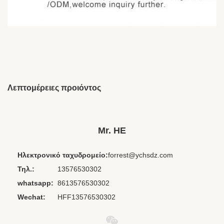
Λεπτομέρειες προιόντος
Brand Name:
OEM/ODM
Place Of Origin:
Jiangxi, Κίνα
Mr. HE
Chipset:
Άλλοι
Ηλεκτρονικό ταχυδρομείο:
forrest@ychsdz.com
Cord Length:
Προσαρμοσμένο
Τηλ.:
13576530302
Material:
PVC+ABS
whatsapp:
8613576530302
Private Mold:
Όχι
Wechat:
HFF13576530302
Waterproof
IPX 0
Standard: