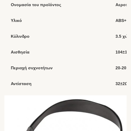
Ονομασία του προϊόντος
Αεροπο
Υλικό
ABS+P
Κύλινδρο
3.5 χιλ
Αισθησία
104±1
Περιοχή συχνοτήτων
20-20.0
Αντίσταση
32±2Ω