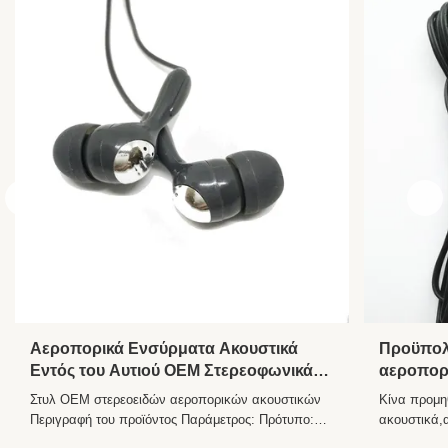
bag/gift box/Customized
Usage:
Aviation/MP3/4/5/Cellphone/PC/Music
player/Mobile
Material:
ABS+PVC
Sensitivity:
104±10%DB
Frequency
20Hz - 20kHz
Range:
Port:
Shenzhen
Αεροπορικά Ενσύρματα Ακουστικά
Προϋπολο
Εντός του Αυτιού OEM Στερεοφωνικά
αεροπορι
Μίας Χρήσης για Αεροπορικές Εταιρείες
Στυλ OEM στερεοειδών αεροπορικών ακουστικών
Κίνα προμη
Περιγραφή του προϊόντος Παράμετρος: Πρότυπο:
ακουστικά,
HE-160 Ομιλητής: 10mm Αντίσταση: 32±2Ω
ακουστικά 