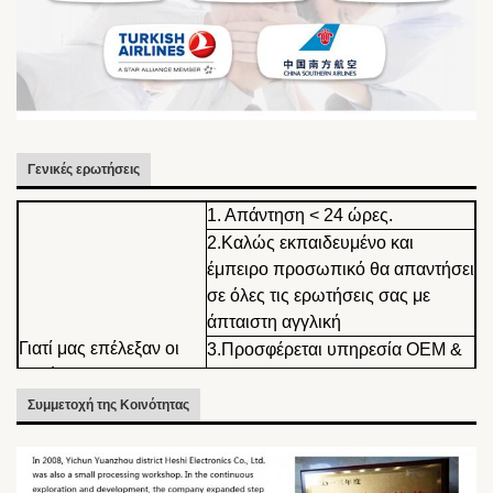
Γενικές ερωτήσεις
1. Απάντηση < 24 ώρες.
2.Καλώς εκπαιδευμένο και
έμπειρο προσωπικό θα απαντήσει
σε όλες τις ερωτήσεις σας με
άπταιστη αγγλική
Γιατί μας επέλεξαν οι
3.Προσφέρεται υπηρεσία OEM &
πελάτες μας;
ODM.Μπορεί να σχεδιαστεί και να
παραχθεί προσαρμοσμένο
Συμμετοχή της Κοινότητας
ακουστικό.
4Το σχέδιο και η τιμή σας θα είναι
ιδιωτικά και θα κρατούνται