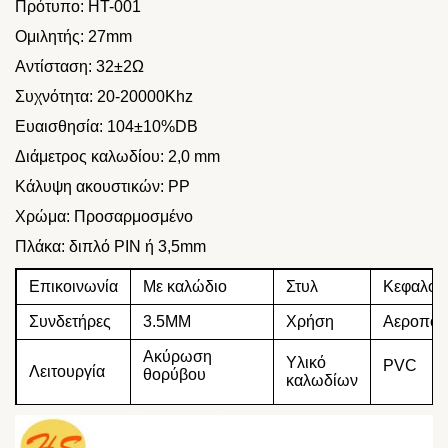
Πρότυπο: HT-001
Ομιλητής: 27mm
Αντίσταση: 32±2Ω
Συχνότητα: 20-20000Khz
Ευαισθησία: 104±10%DB
Διάμετρος καλωδίου: 2,0 mm
Κάλυψη ακουστικών: PP
Χρώμα: Προσαρμοσμένο
Πλάκα: διπλό PIN ή 3,5mm
Επικοινωνία
Με καλώδιο
Στυλ
Κεφαλοδ
Συνδετήρες
3.5MM
Χρήση
Αεροπορ
Ακύρωση
Υλικό
PVC
Λειτουργία
θορύβου
καλωδίων
1.2M ή
Μέγεθος
Κάλυψη
PP
προσαρμοσμένο