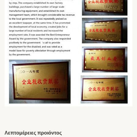
μυστικά.
Ως ένας ολοκληρωμένος
επαγγελματίας προμηθευτής
ακουστικών. Εξειδικευόμαστε
Ποιοι είμαστε;
στην ανάπτυξη, την κατασκευή και
την εμπορία για όλα τα είδη
ακουστικών ακουστικών.
Καλής ποιότητας ακουστικά με
ανταγωνιστική τιμή.
Τι μπορούμε να
Αρκετή εξυπηρέτηση.
κάνουμε για σένα;
Το OEM & ODM είναι
ευπρόσδεκτο.
Λεπτομέρειες προιόντος