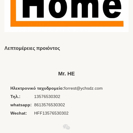
Λεπτομέρειες προιόντος
Brand Name:
HESHI
Place Of Origin:
Γκουανγκντόνγκ, Κίνα
Mr. HE
Headphone
Στο αυτί
Form Factor:
Ηλεκτρονικό ταχυδρομείο:
forrest@ychsdz.com
Interface Type:
3,5 χιλ.
Τηλ.:
13576530302
Material:
Πλαστική ύλη
whatsapp:
8613576530302
Waterproof
IPX-0
Wechat:
HFF13576530302
Standard:
Use:
Αεροπορία