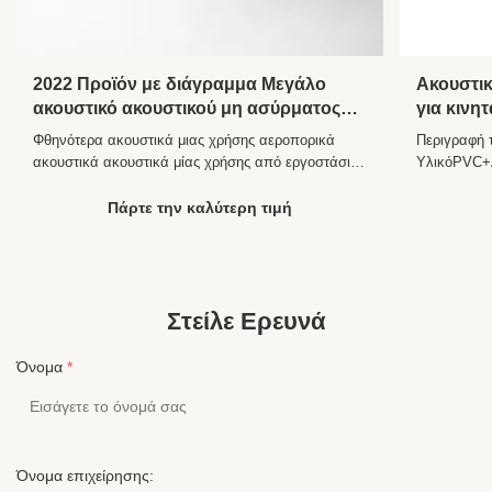
2022 Προϊόν με διάγραμμα Μεγάλο
Ακουστικ
ακουστικό ακουστικού μη ασύρματος
για κινη
χωρίς κουμπί ελέγχου χωρίς ασύρματο
αυτί 1,2
Φθηνότερα ακουστικά μιας χρήσης αεροπορικά
Περιγραφή 
καλωδιακ
ακουστικά ακουστικά μίας χρήσης από εργοστάσιο
ΥλικόPVC+
Περιγραφή του προϊόντος Η περιγραφή του
Single PIN
προϊόντος του " Jiangxi εργοστάσιο PVC ακουστικά
χιλιοστάΑι
Πάρτε την καλύτερη τιμή
μίας χρήσης " Επικοινωνία Με καλώδιο Στυλ Μέσα
συχνοτήτων
στο αυτί Συνδετήρες 3.5MM ή διπλό PIN Χρήση
εταιρείας 
Αεροπορία Λειτουργία Ακύρωση θ...
YUANZHOU
CO., LTD. ε
Στείλε Ερευνά
Όνομα
*
Όνομα επιχείρησης: