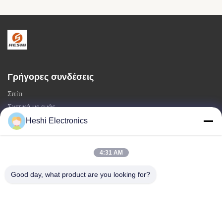
Γρήγορες συνδέσεις
Σπίτι
Σχετικά με εμάς
προϊόντα
Heshi Electronics
Μας ελάτε σε επαφή με
4:31 AM
Κατηγορίες
καυτή πώληση
Good day, what product are you looking for?
Ακουστικά διπλού PIN 3,5mm
Ακουστικό 3.5mm με ένα PIN
ακουστικά αεροπορικής εταιρείας