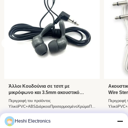
Άλλοι Κουδούνια σε τσιπ με
Ακουστικ
μικρόφωνο και 3.5mm ακουστικό
Wire Ste
καλώδιο
ατμόσφαι
Περιγραφή του προϊόντος
Περιγραφή 
3,5 mm
ΥλικόPVC+ABSΔιάρκειαΠροσαρμοσμένοΧρώμαΠολλαπλέςΚύλινδρο3.
ΥλικόPVC+
Single PINΟμιλητής10
Single PIN
χιλιοστάΑισθησία104±10%DBΠεριοχή
χιλιοστάΑι
Πάρτε την καλύτερη τιμή
Heshi Electronics
συχνοτήτων20-20.000 HzΑντίσταση32±2Ω Προφίλ
συχνοτήτων