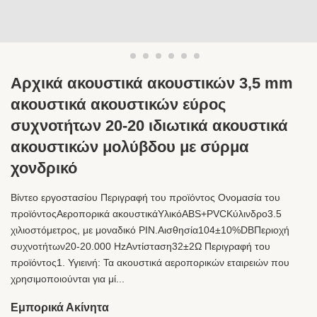
Αρχικά ακουστικά ακουστικών 3,5 mm
ακουστικά ακουστικών εύρος
συχνοτήτων 20-20 ιδιωτικά ακουστικά
ακουστικών μολύβδου με σύρμα
χονδρικό
Βίντεο εργοστασίου Περιγραφή του προϊόντος Ονομασία του
προϊόντοςΑεροπορικά ακουστικάΥλικόABS+PVCΚύλινδρο3.5
χιλιοστόμετρος, με μοναδικό PIN.Αισθησία104±10%DBΠεριοχή
συχνοτήτων20-20.000 HzΑντίσταση32±2Ω Περιγραφή του
προϊόντος1. Υγιεινή: Τα ακουστικά αεροπορικών εταιρειών που
χρησιμοποιούνται για μί...
Εμπορικά Ακίνητα