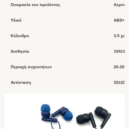
Ονομασία του προϊόντος
Αεροπο
Υλικό
ABS+P
Κύλινδρο
3.5 χιλ
Αισθησία
104±1
Περιοχή συχνοτήτων
20-20.0
Αντίσταση
32±2Ω