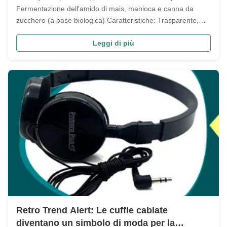
Fermentazione dell'amido di mais, manioca e canna da
zucchero (a base biologica) Caratteristiche: Trasparente,
buona rigidità, facile da stampare ad iniezione, con durezza
Leggi di più
vicina al PP tradizionale Adatto per: Gusci di cuffie, involucri
di ...
Retro Trend Alert: Le cuffie cablate
diventano un simbolo di moda per la