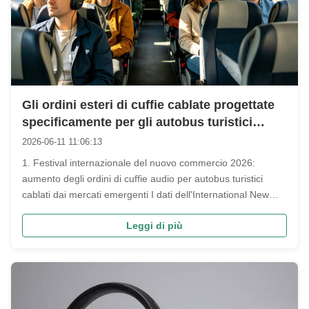
Gli ordini esteri di cuffie cablate progettate
specificamente per gli autobus turistici
continuano a crescere costantemente.
2026-06-11 11:06:13
1. Festival internazionale del nuovo commercio 2026:
aumento degli ordini di cuffie audio per autobus turistici
cablati dai mercati emergenti I dati dell'International New
Trade Festival del marzo 2026 mostrano che le cuffie
Leggi di più
monouso cablate da 3,5 mm per autobus turistici e le cuffie
cablate per ...