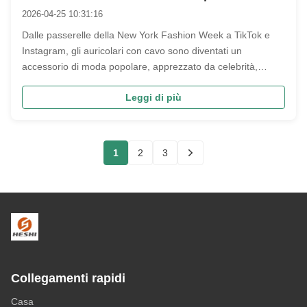
generazione Z in tutto il mondo
2026-04-25 10:31:16
Dalle passerelle della New York Fashion Week a TikTok e
Instagram, gli auricolari con cavo sono diventati un
accessorio di moda popolare, apprezzato da celebrità,
influencer e Gen Z. Questa tendenza retrò non è solo un
Leggi di più
sentimento nostalgico, ma anche una ricerca di personalità,
che guida le vendite ...
1
2
3
Collegamenti rapidi
Casa