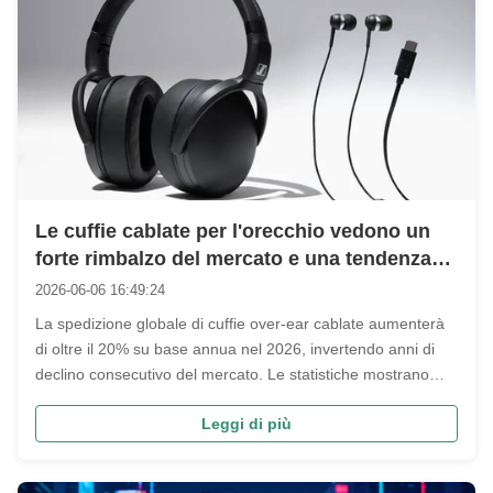
Le cuffie cablate per l'orecchio vedono un
forte rimbalzo del mercato e una tendenza
all'aggiornamento
2026-06-06 16:49:24
La spedizione globale di cuffie over-ear cablate aumenterà
di oltre il 20% su base annua nel 2026, invertendo anni di
declino consecutivo del mercato. Le statistiche mostrano
che il 68% degli acquirenti della Gen Z opta per le cuffie
Leggi di più
cablate per tre vantaggi pratici: suono non compresso senza
...