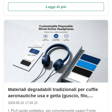
del mercato delle comunicazioni aziendali,In particolare in
Leggi di più
ambienti in cui l'affidabilità, l'efficienza dei costi e la facile ...
Materiali degradabili tradizionali per cuffie
aeronautiche usa e getta (guscio, filo,
auricolari, imballaggio)
2026-05-15 17:04:15
I. PLA (acido polilattico, più comunemente usato) Fonte: