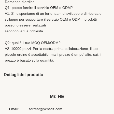
Domande d'ordine:
Q1: potete fornire il servizio OEM o ODM?
A1: Sì, disponiamo di un forte team di sviluppo e di ricerca e 
sviluppo per supportare il servizio OEM e ODM. I prodotti 
possono essere realizzati
secondo la tua richiesta
Q2: qual è il tuo MOQ OEM/ODM?
A2: 10000 pezzi. Per la nostra prima collaborazione, il tuo 
piccolo ordine è accettabile, ma il prezzo è un po' alto, sai, il 
prezzo è basato sulla quantità.
Dettagli del prodotto
Place Of Origin:
Cina
Chipset:
Altri
Mr. HE
Private Mold:
SÌ
Email:
forrest@ychsdz.com
Plug:
3,5 mm