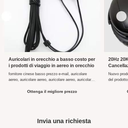
Auricolari in orecchio a basso costo per
20Hz 20K
i prodotti di viaggio in aereo in orecchio
Cancella
Aircraft
fornitore cinese basso prezzo e-mail, auricolare
Nuovo prodo
rumore w
aereo, auricolare aereo, auricolare aereo, auricolare
del prodotto
a buca Descrizione del prodotto Descrizione per il "
per cuffie 
Auricolare monouso 2016 " Comunicazione con
Fascia a te
Ottenga il migliore prezzo
cavo Stile In-orecchio Connettori 3.5MM o doppio
Riproduttore
PIN Uso Riproduttore multimediale portatile, ...
cellulare/M
Cancellazion
Invia una richiesta