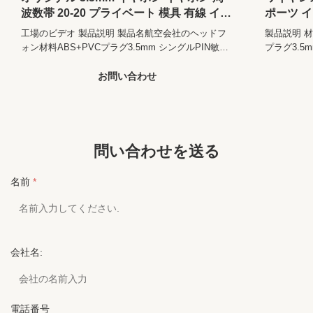
波数帯 20-20 プライベート 模具 有線 イヤ
ポーツ 
Support
いいえ
ホン 卸売
イク接続
Memory Card:
工場のビデオ 製品説明 製品名航空会社のヘッドフ
製品説明 
具 スポ
ォン材料ABS+PVCプラグ3.5mm シングルPIN敏感
プラグ3.5
Volume
いいえ
性104±10%DB周波数範囲20~20,000 Hz阻力32±2Ω
104±10%D
Control:
製品説明1. 衛生: 飛行機の使い捨てイヤホンは,高度
社プロフィー
お問い合わせ
Connectors:
3.5 mm
な衛生基準を維持するように設計されています.各乗
YUANZHO
客が使用するために 新しい清潔なイヤホンを受け取
yuanzhou h
Control Button:
いいえ
ることを確保する.2.耐久性: 飛行機 の 使い捨て イ
私たちの会
ヤホン は 耐久 性 の 材料 で でき て い ます.旅行
バス / 列車
Wireless Type:
なし
の 時 に 磨き に 耐える もの です.飛行期間中 耐久
GB/T28
問い合わせを送る
Is Wireless:
いいえ
性 を 保ち,快適 な 聴覚 体験 を 提供 する よう 設計
認証我々は
さ れ て い ます. 関連製品 ...
スを提...
名前
*
Use:
ポータブル メディア プレーヤー、携帯電話、航
空、コンピューター、Dj、飛行機、大型バス、電
車
Cord Length:
1.2m
会社名:
Port:
深セン
電話番号