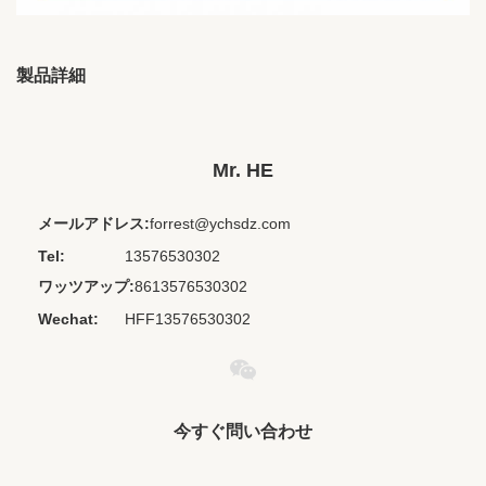
製品詳細
Brand Name:
ODM
Place Of Origin:
江西、中国
Mr. HE
Chipset:
その他
メールアドレス:
forrest@ychsdz.com
Codecs:
なし
Tel:
13576530302
Private Mold:
いいえ
ワッツアップ:
8613576530302
Waterproof
IPX 0
Wechat:
HFF13576530302
Standard:
Model Number:
HT-003
Product Name:
MP3用ヘッドフォン
Item:
カラーヘッドフォン
今すぐ問い合わせ
Name:
かわいいヘッドフォン