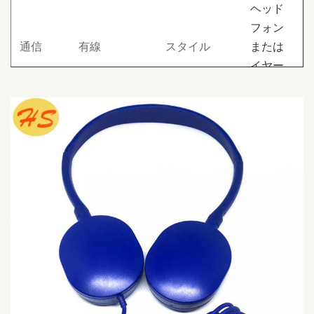
ヘッド
フォン
通信
有線
スタイル
または
イヤー
フック
ポータブルメ
3.5MMまたは
ディアプレー
コネク
デュアルピン
ヤー、携帯電
機能
タ
または
話/MP3/CDプ
Bluetooth
使用
レーヤー/ラ
ジオ
ケーブル素材
サイズ
マイク
PVC
1.2M
カバー
ABS
ODM
利用可
インピーダン
主な製