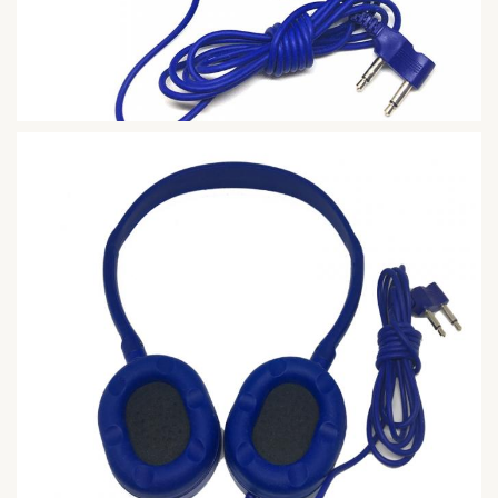
32Ω
能
ス
品