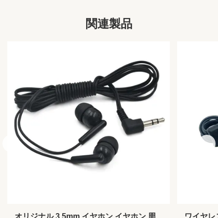
Certificate:
ISO9001 ISO14001およびGB/T28001
関連製品
Package:
ブリスターパッケージ/プラスチックボックス/ポー
チ/ポリ袋/ギフトボックス/カスタマイズされた
Usage:
MP3/4/5/携帯電話/PC/音楽プレーヤー/モバイル
Material:
ABS+PVC
Sensitivity:
104±10%DB
Frequency
20Hz - 20kHz
Range:
Vocalism
他の
Principle:
Active Noise-
いいえ
Cancellation:
Chipset Model:
他の
Communication:
有線
Function:
ノイズキャンセル
オリジナル 3.5mm イヤホン イヤホン 周
ワイヤレス
Style:
ヘッドバンド