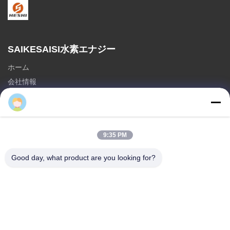
SAIKESAISI水素エナジー
ホーム
会社情報
製品
送信
9:35 PM
部門
ホット販売
Good day, what product are you looking for?
3.5mm デュアルピンイヤホン
3.5mmシングルPINイヤホン
航空会社のヘッドセット
送信