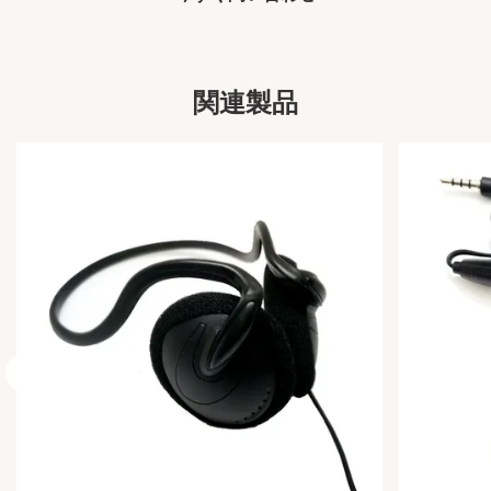
Product Name:
MONO使い捨てイヤホン
Function:
ノイズキャンセリング、携帯電話、MP3プレーヤ
ー
関連製品
Material:
ABS+PVC
Impendance:
32±2Ω
Cable Length:
1.2mまたはカスタマイズ
Frequency
20-20,000 Hz
Range:
Sensitivity:
db100
Ear Covers:
腹筋
Item:
モノラルイヤホン
Item Name:
シングルイヤホン
Is Wireless:
いいえ
Wireless Type:
なし
Support
いいえ