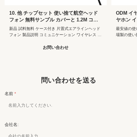
Memory Card:
10. 他 チップセット 使い捨て航空ヘッド
ODM 
Vocalism
他の
Principle:
フォン 無料サンプル カバーと 1.2M コー
ヤホン イ
ド長さで提供
プライベ
Control Button:
いいえ
新品 試料無料 ケース付き 片置式エアラインヘッド
最安値の使
フォン 製品説明 コミュニケーション ワイヤレス ス
場製の使い
Style:
内部耳
タイル 耳バンド コネクタ 3.5MMまたはダブルPIN
い捨てイヤ
使用 航空 機能 騒音消去 ケーブル材料
イヤレス ス
お問い合わせ
Communication:
有線
PVC/TPE/PU 靴紐 サイズ 1.2M またはカスタマイ
ルPIN 使
Use:
ポータブル メディア プレーヤー、携帯電話、航
ズ カバー ABS/金属/シリコン/PVC ODM 入手可能
PVC/TPE
空、コンピューター、Dj、ゲーム、スポーツ、オ
サンプル 無料サンプル 梱包 と 輸送 私たちのサー
ズ カバー A
ーディオファン、旅行、プロフェッショナル、補
ビス 1商品価格に関するご質問は 24時間以内に返信
サンプル 
聴器、航空会社、大型バス、電車、Sym、MP4
されます. 2熟練し経験豊富なスタッフが 英語を流
格に関するご
問い合わせを送る
暢に話します 3オーダーメイド イヤホンが設計・生
熟練し経験
Function:
、取り消す騒音防水マイクロフォン
産できます. 4あなたのデザインと価格は 秘密にし
3オーダー
名前
*
ておきます 5イヤホ...
あなたのデザ
Active Noise-
いいえ
Cancellation:
Cord Length:
1.2m
会社名: