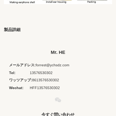
製品詳細
Brand Name:
HS
Place Of Origin:
江西、中国
Mr. HE
Chipset:
いいえ
メールアドレス:
forrest@ychsdz.com
Codecs:
なし
Tel:
13576530302
Private Mold:
いいえ
ワッツアップ:
8613576530302
Volume
いいえ
Wechat:
HFF13576530302
Control:
Waterproof
IPX 0
Standard:
Model Number:
HE-138 エアラインイヤホン
今すぐ問い合わせ