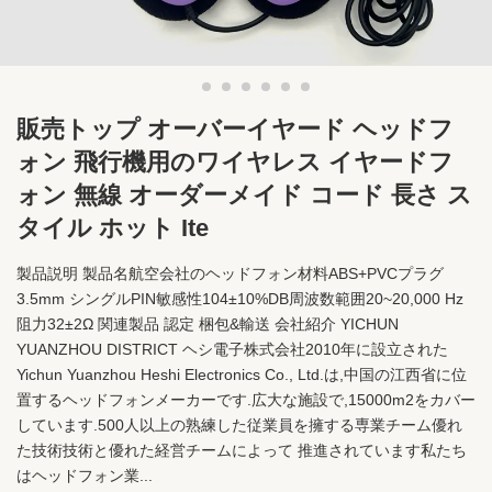
販売トップ オーバーイヤード ヘッドフ
ォン 飛行機用のワイヤレス イヤードフ
ォン 無線 オーダーメイド コード 長さ ス
タイル ホット Ite
製品説明 製品名航空会社のヘッドフォン材料ABS+PVCプラグ
3.5mm シングルPIN敏感性104±10%DB周波数範囲20~20,000 Hz
阻力32±2Ω 関連製品 認定 梱包&輸送 会社紹介 YICHUN
YUANZHOU DISTRICT ヘシ電子株式会社2010年に設立された
Yichun Yuanzhou Heshi Electronics Co., Ltd.は,中国の江西省に位
置するヘッドフォンメーカーです.広大な施設で,15000m2をカバー
しています.500人以上の熟練した従業員を擁する専業チーム優れ
た技術技術と優れた経営チームによって 推進されています私たち
はヘッドフォン業...