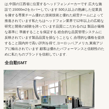
は,中国の江西省に位置するヘッドフォンメーカーです.広大な施
設で,15000m2をカバーしています.500人以上の熟練した従業員
を擁する専業チーム優れた技術技術と優れた経営チームによって 
推進されています私たちはヘッドフォン業界で12年以上の広範な
研究と開発の経験を誇っています品質にこだわるのは 製品が厳格
な基準に 準拠することを保証する 総合的な品質管理システムに
反映されています製品品質を損なうことなく,合理的な価格を提供
すること国内外で高い評判を得て,ヨーロッパ,アメリカ,東南アジ
アに輸出されています.顧客は優れたパフォーマンスと信頼性のた
めに私たちのブランドを信頼しています.
全自動SMT