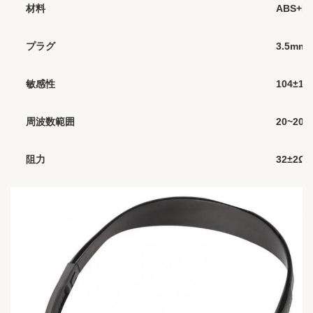
材料
ABS+P
プラグ
3.5mm
敏感性
104±1
周波数範囲
20~20,0
阻力
32±2Ω