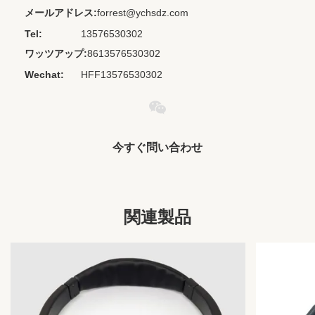
メールアドレス:
forrest@ychsdz.com
Codecs:
なし
Tel:
13576530302
Cord Length:
カスタマイズされた
ワッツアップ:
8613576530302
Material:
PVC+ABS
Wechat:
HFF13576530302
Private Mold:
いいえ
Waterproof
IPX 0
Standard:
Model Number:
HT-857 カチューシャ
今すぐ問い合わせ
Product Name:
航空会社用ヘッドフォン
Type:
ヘッドバンド
関連製品
Ear Cover:
腹筋
Cable:
PVC素材
Length:
カスタマイズされた
Speaker:
30mm
Plug:
3.5mm、シングルPIN