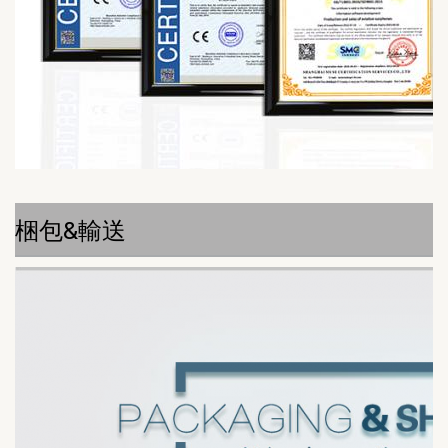
梱包&輸送