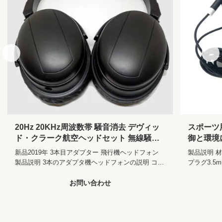
Sensitivity:
104±10%DB
Frequency
20-20,000 Hz
Range:
Impedance:
32±2Ω
Active Noise-
いいえ
Cancellation:
BT Wireless:
なし
Communication:
有線
20Hz 20KHz周波数帯 騒音消去 デヴィッ
スポーツ
Function:
、取り消す騒音防水マイクロフォン
ド・クラーク航空ヘッドセット 無線騒音
御と環境
Style:
ヘッドバンド
消去
有線内耳
新品2019年 3本目アダプター 飛行機ヘッドフォン
製品説明 
Support
いいえ
製品説明 3本のアダプタ機ヘッドフォンの説明 コミ
プラグ3.5
Memory Card:
ュニケーション ワイヤレス スタイル 首帯 コネクタ
104±10%D
3.5MMまたはダブルPIN 使用 携帯メディアプレーヤ
社プロフィー
お問い合わせ
Volume
いいえ
ー,携帯電話/Mp3/CDプレーヤー/ラジオ 機能 騒音消
YUANZHO
Control:
去 ケーブル材料 PVC/TPE/PU 靴紐 サイズ 1.2M ま
yuanzhou h
Connectors:
3.5 mm
たはカスタマイズ カバー ABS/金属/シリコン/PVC
私たちの会
ODM 入手可能 サンプル 無料サンプル 梱包 と 輸送
バス / 列車