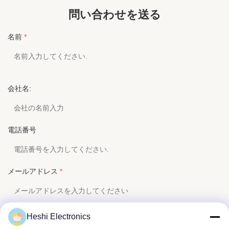
Use:
ポータブル メディア プレーヤー、携帯電話、航
私たちのサービス 1商品価格に関するご質問は 24時
GB/T28
空、コンピューター、Dj、航空会社、大型バス、
問い合わせを送る
間以内に返信されます. 2熟練し経験豊富なスタッフ
認証我々は
電車、Sym、MP4
が 英語を流暢に話します 3オーダーメイド ...
スを提...
名前
*
Control Button:
いいえ
Wireless Type:
なし
Is Wireless:
いいえ
会社名:
Port:
深セン
電話番号
メールアドレス
*
Heshi Electronics
お問い合わせ内容
*