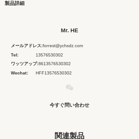
製品詳細
Brand Name:
OEM/ODM
Place Of Origin:
江西、中国
Mr. HE
Chipset:
その他
メールアドレス:
forrest@ychsdz.com
Interface Type:
3.5 mm
Tel:
13576530302
Material:
PVC+ABS
ワッツアップ:
8613576530302
Private Mold:
いいえ
Wechat:
HFF13576530302
Product Name:
航空会社用ヘッドフォン
Type:
内部耳
Ear Cover:
腹筋
今すぐ問い合わせ
Cable:
PVC素材
Length:
カスタマイズされた
Speaker:
30mm
関連製品