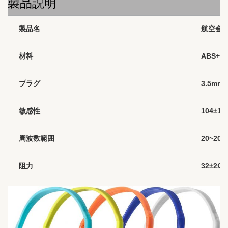
製品説明
製品名
航空会
材料
ABS+P
プラグ
3.5mm
敏感性
104±1
周波数範囲
20~20,0
阻力
32±2Ω