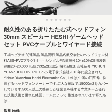
耐久性のある折りたたむ式ヘッドフォン
30mm スピーカー HESHI ゲームヘッド
セット PVCケーブルとワイヤード接続
工場のビデオ 関連製品 製品説明 製品名航空会社のヘッドフォン材
料ABS+PVCプラグ3.5mm シングルPIN敏感性104±10%DB周波数
範囲20~20,000 Hz阻力32±2Ω 認定 梱包&輸送 会社紹介 YICHUN
YUANZHOU DISTRICT ヘシ電子株式会社2010年に設立された
Yichun Yuanzhou Heshi Electronics Co., Ltd.は,中国の江西省に位
置するヘッドフォンメーカーです.広大な施設で,15000m2をカバー
しています.500人以上の熟練した従業員を擁する専業チーム優れ
た技術技術と優れた経営チームによって 推進されています私たち
は...
取引物件