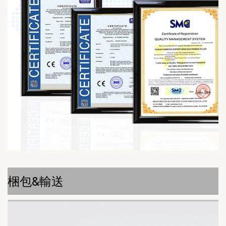
梱包&輸送