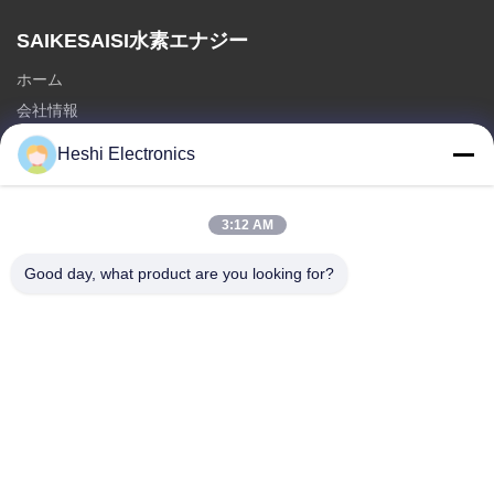
SAIKESAISI水素エナジー
ホーム
会社情報
製品
Heshi Electronics
送信
3:12 AM
部門
ホット販売
Good day, what product are you looking for?
3.5mm デュアルピンイヤホン
3.5mmシングルPINイヤホン
航空会社のヘッドセット
送信
Tel: 0086-13576530302
電子メール:
forrest@ychsdz.com