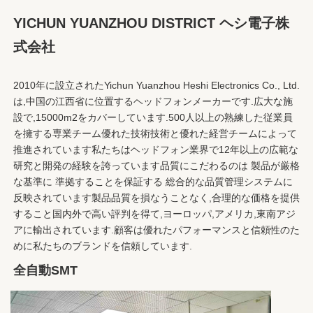
YICHUN YUANZHOU DISTRICT ヘシ電子株
式会社
2010年に設立されたYichun Yuanzhou Heshi Electronics Co., Ltd.
は,中国の江西省に位置するヘッドフォンメーカーです.広大な施
設で,15000m2をカバーしています.500人以上の熟練した従業員
を擁する専業チーム優れた技術技術と優れた経営チームによって 
推進されています私たちはヘッドフォン業界で12年以上の広範な
研究と開発の経験を誇っています品質にこだわるのは 製品が厳格
な基準に 準拠することを保証する 総合的な品質管理システムに
反映されています製品品質を損なうことなく,合理的な価格を提供
すること国内外で高い評判を得て,ヨーロッパ,アメリカ,東南アジ
アに輸出されています.顧客は優れたパフォーマンスと信頼性のた
めに私たちのブランドを信頼しています.
全自動SMT