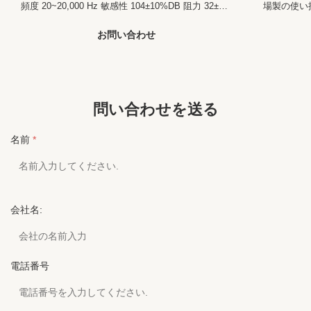
頻度 20~20,000 Hz 敏感性 104±10%DB 阻力 32±2Ω
場製の使い
プラグ 双重PIN スピーカー 13mm 長さ 1.2m また
い捨てイヤ
は オーダーメイド 色 複数 機能 騒音消去 使用 航空
イヤレス ス
お問い合わせ
会社 バス 電車 MP3 ギフト 証明書 ISO9001
ルPIN 使
ISO14001 と GB/T280 私たちのサービス 1商品価格
PVC/TPE
に関するご質問は 24時間以内に返信されます. 2熟
ズ カバー A
練し経験豊富なスタッフが 英語を流暢に話します 3
サンプル 
オーダーメイド イヤホンが設計・生産できます. 4
格に関するご
問い合わせを送る
あなたのデザインと価格は 秘密にしておきます 5イ
熟練し経験
ヤホンの技術サポートが提供...
3オーダー
名前
*
あなたのデザ
会社名:
電話番号