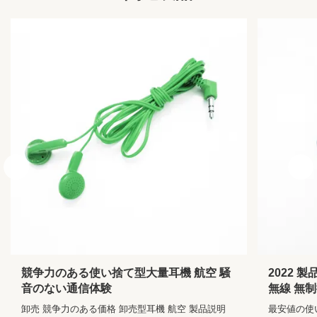
Plug:
3.5mm、シングルPIN
Sensitivity:
104±10%DB
Frequency
20-20,000 Hz
Range:
Impedance:
32±2Ω
競争力のある使い捨て型大量耳機 航空 騒
2022 
音のない通信体験
無線 無制
卸売 競争力のある価格 卸売型耳機 航空 製品説明
最安値の使