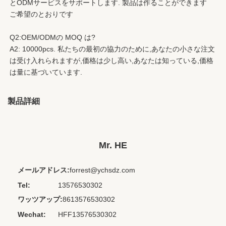
とODMサービスをサポートします. 製品は作ることができます
ご希望のとおりです
Q2:OEM/ODMの MOQ は?
A2: 10000pcs. 私たちの最初の協力のために,あなたの小さな注文
は受け入れられますが,価格は少し高い,あなたは知っている,価格
は量に基づいています.
製品詳細
Place Of Origin:
中国
Chipset:
その他
Mr. HE
Codecs:
なし
メールアドレス:
forrest@ychsdz.com
Cord Length:
1.2m
Tel:
13576530302
Private Mold:
はい
ワッツアップ:
8613576530302
Waterproof
IPX 0
Wechat:
HFF13576530302
Standard: