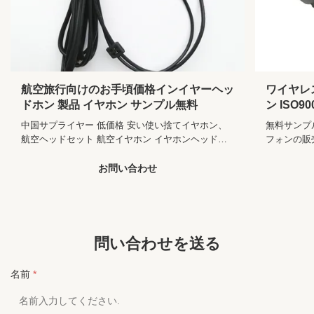
Feature:
環境に優しい
Function:
騒音 消去 耳元 耳機
Style:
耳内
航空旅行向けのお手頃価格インイヤーヘッ
ワイヤレ
Support
いいえ
Memory Card:
ドホン 製品 イヤホン サンプル無料
ン ISO90
認証
中国サプライヤー 低価格 安い使い捨てイヤホン、
無料サンプ
Volume
はい
Control:
航空ヘッドセット 航空イヤホン イヤホンヘッドセ
フォンの販
ット 製品の説明 2016年ロングワイヤーヘッドセッ
レス スタイ
Wireless Delay
有線
ト使い捨てイヤホンの説明 通信 有線 スタイル イン
PIN 使用
お問い合わせ
Time:
イヤー コネクタ 3.5MMまたはデュアルピン使用 ポ
PVC/TPE
Connectors:
3.5 mm
ータブルメディアプレーヤー、携帯電話/MP3/CDプ
ズ カバー A
レーヤー/ラジオ 機能 ノイズキャンセリング ケーブ
サンプル 無
Use:
ポータブル メディア プレーヤー、携帯電話、航
ル材質 PVC/TPE/PU 靴紐 サイズ 1.2Mまたは カス
ある質問 1
空、コンピューター、ゲーム、旅行
タマイズカバー ABS/金属/シリコン/PVC ODM 利用
ン市です 2
問い合わせを送る
可能 サンプル 無料サンプル 当社のサービス 1. 当社
テムである場
Control Button:
はい
の製品価格に関するお問い合わせは、24時間以内に
場合. サ
名前
*
Is Wireless:
いいえ
返信いたします...
に返金され..
Port:
深セン、上海、寧波、アモイ