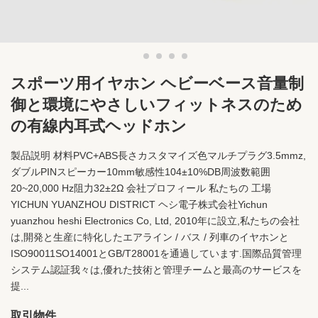
スポーツ用イヤホン ヘビーベース音量制
御と環境にやさしいフィットネスのため
の有線内耳式ヘッドホン
製品説明 材料PVC+ABS長さカスタマイズ色マルチプラグ3.5mmz,
ダブルPINスピーカー10mm敏感性104±10%DB周波数範囲
20~20,000 Hz阻力32±2Ω 会社プロフィール 私たちの 工場
YICHUN YUANZHOU DISTRICT ヘシ電子株式会社Yichun
yuanzhou heshi Electronics Co, Ltd, 2010年に設立,私たちの会社
は,開発と生産に特化したエアライン / バス / 列車のイヤホンと
ISO90011SO14001とGB/T28001を通過しています.国際品質管理
システム認証我々は,優れた技術と管理チームと最高のサービスを
提...
取引物件