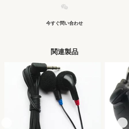
Model Number:
HE-161
Item:
イヤーピース 3.5mm
Certificate:
ISO9001 ISO14001およびGB/T28001
今すぐ問い合わせ
Package:
ブリスターパッケージ/プラスチックボックス/ポー
チ/ポリ袋/ギフトボックス/カスタマイズされた
Usage:
航空/MP3/4/5/携帯電話/PC/音楽プレーヤー/モバイ
関連製品
ル
Material:
ABS+PVC
Sensitivity:
104±10%DB
Frequency
20Hz - 20kHz
Range:
Active Noise-
いいえ
Cancellation:
BT Wireless:
他の
Chipset Model:
他の
Communication:
有線