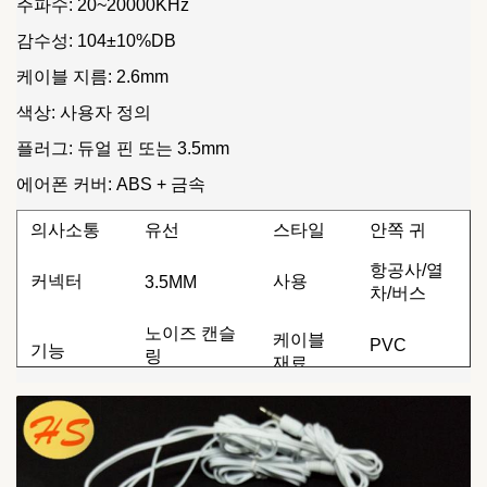
주파수: 20~20000KHz
감수성: 104±10%DB
케이블 지름: 2.6mm
색상: 사용자 정의
플러그: 듀얼 핀 또는 3.5mm
에어폰 커버: ABS + 금속
의사소통
유선
스타일
안쪽 귀
항공사/열
커넥터
사용
3.5MM
차/버스
노이즈 캔슬
케이블
PVC
기능
링
재료
크기
1.2M
표면
ABS
ODM
사용 가능
표본
무료 샘플