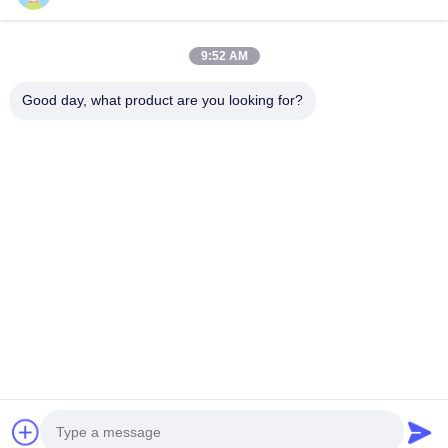
범주
9:52 AM
뜨거운 판매
Good day, what product are you looking for?
3.5mm 듀얼 핀 이어폰
3.5mm 싱글 핀 이어폰
항공사 헤드셋
문의하기
Tel: 86--13576530302
이메일:
forrest@ychsdz.com
추가: No. B2015, Tangshang Building, 35th Street, Xingqiao
Section, Xingxiang Community, Xiangqiao Subdistrict, Bao'an
District, Shenzhen City
Copyright © 2025-2026 Yichun Yuanzhou District Heshi Electronics Co., Ltd..
. 판권 소유. |
사이트맵