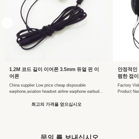
1.2M 코드 길이 이어폰 3.5mm 듀얼 핀 이
안정적인 
어폰
렴한 접이
32±2Ω 
China supplier Low price cheap disposable
Factory Vid
earphone,aviation headset airline earphone earbud
Product Na
headset Product Description Description for the "
Headphone
long wire headset disposable earphone "
PINSensiti
최고의 가격을 얻으십시오
Communication Wired Style In-Ear Connectors
20,000 HzI
3.5MM or Dual PIN Use Portable Media Player,
Packing&Sh
Mobile phone/Mp3/CD Player...
YUANZHOU
CO.,LTDYic
문의 를 보내십시오