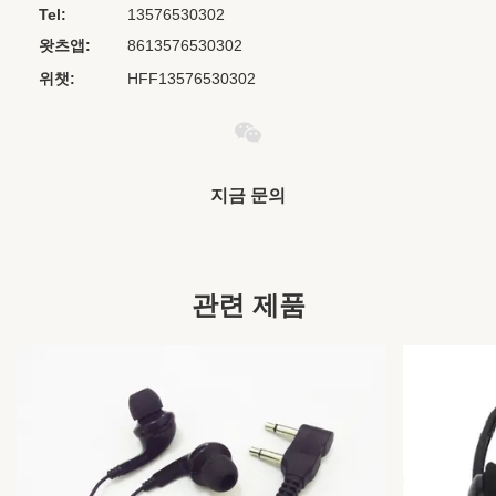
Tel:
13576530302
Product Name:
가장 저렴한 이어폰
왓츠앱:
8613576530302
Item:
OEM 이어폰
위챗:
HFF13576530302
Name:
기차 이어폰
Type:
귓속
Certificate:
ISO9001 ISO14001 및 GB/T28001
지금 문의
Package:
물집 패키지/플라스틱 상자/파우치/폴리 가방/선물
상자/맞춤형
Usage:
항공/MP3/4/5/휴대폰/PC/음악 플레이어/모바일
관련 제품
Material:
ABS+PVC
Sensitivity:
104±10%DB
Frequency
20Hz - 20kHz
Range: