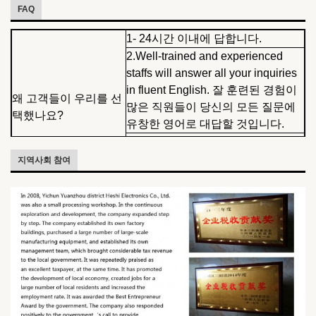
FAQ
1- 24시간 이내에 답합니다.
2.Well-trained and experienced
staffs will answer all your inquiries
in fluent English. 잘 훈련된 경험이
왜 고객들이 우리를 선
많은 직원들이 당신의 모든 질문에
택했나요?
유창한 영어로 대답할 것입니다.
3.OEM&ODM 서비스 제공.
4당신의 디자인과 가격은 비밀로 유
지역사회 참여
지됩니다.
우리는 모든 종류의 일회용 이어폰
우리는 누구죠?
헤드폰을 개발, 제조 및 마케팅에 전
문입니다.
좋은 품질의 에어폰, 경쟁력 있는 가
격.
우리가 당신을 위해 무
만족하는 서비스
엇을 할 수 있습니까?
OEM&ODM은 환영합니다.