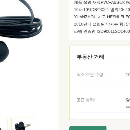
제품 설명 재료PVC+ABS길이
104±10%DB주파수 범위20~2
YUANZHOU 지구 HESHI ELECTRO
2010년에 설립된 당사는 항공
스템 인증인 ISO90011SO140
부동산 거래
최소 주문 수량:
1
공급 능력:
달
조