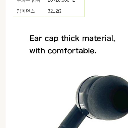
주파수 범위
20~20,000Hz
임피던스
32±2Ω