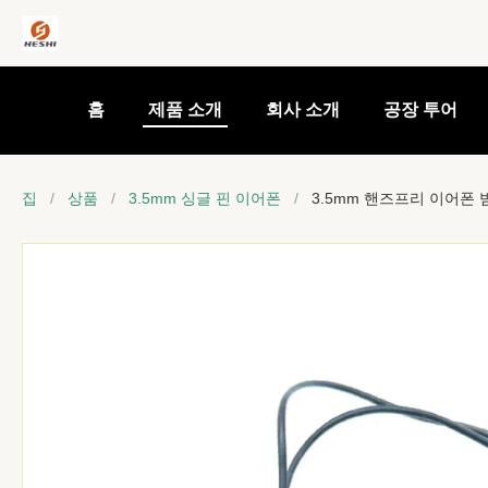
홈
제품 소개
회사 소개
공장 투어
집
/
상품
/
3.5mm 싱글 핀 이어폰
/
3.5mm 핸즈프리 이어폰 