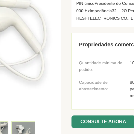
PIN únicoPresidente do Cons
000 HzImpedância32 ± 2Ω Pe
HESHI ELECTRONICS CO., LTD
Propriedades comerc
Quantidade mínima do
1
pedido:
Capacidade de
8
abastecimento:
pe
m
CONSULTE AGORA