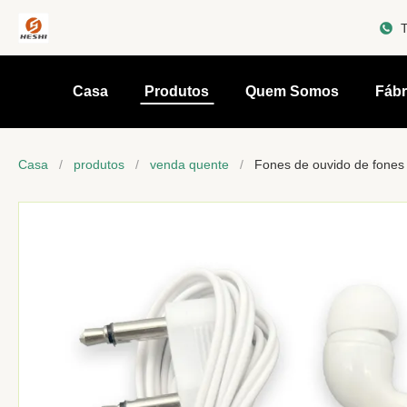
T
Casa
Produtos
Quem Somos
Fábr
Casa
/
produtos
/
venda quente
/
Fones de ouvido de fones 