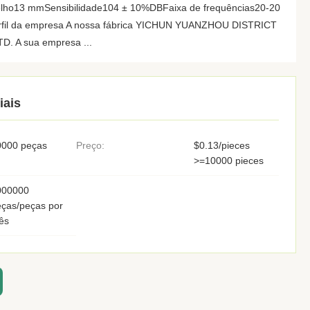
elho13 mmSensibilidade104 ± 10%DBFaixa de frequências20-20
rfil da empresa A nossa fábrica YICHUN YUANZHOU DISTRICT
. A sua empresa ...
iais
0000 peças
Preço:
$0.13/pieces
>=10000 pieces
000000
ças/peças por
ês