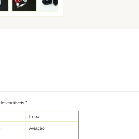
descartáveis "
In-ear
o
Aviação