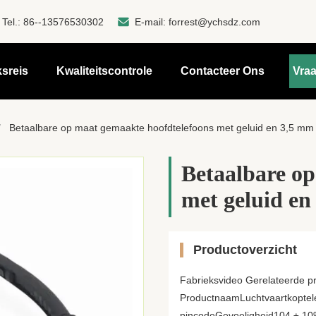
Tel.:
86--13576530302
E-mail:
forrest@ychsdz.com
ksreis
Kwaliteitscontrole
Contacteer Ons
Vraa
/
Betaalbare op maat gemaakte hoofdtelefoons met geluid en 3,5 mm 
Betaalbare op
met geluid en
Productoverzicht
Fabrieksvideo Gerelateerde p
ProductnaamLuchtvaartkopte
pincodeGevoeligheid104 ± 10