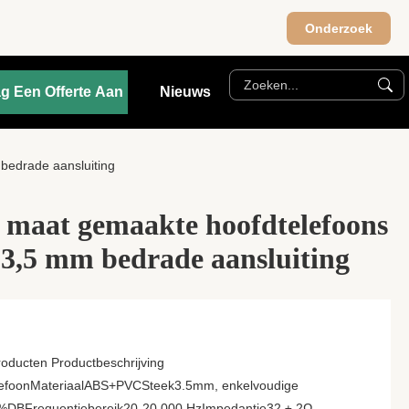
Onderzoek
g Een Offerte Aan
Nieuws
bedrade aansluiting
 maat gemaakte hoofdtelefoons
 3,5 mm bedrade aansluiting
roducten Productbeschrijving
lefoonMateriaalABS+PVCSteek3.5mm, enkelvoudige
%DBFrequentiebereik20-20.000 HzImpedantie32 ± 2Ω