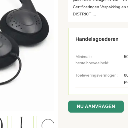
Certificeringen Verpakking e
DISTRICT ...
Handelsgoederen
Minimale
50
bestelhoeveelheid:
Toeleveringsvermogen:
8
p
NU AANVRAGEN