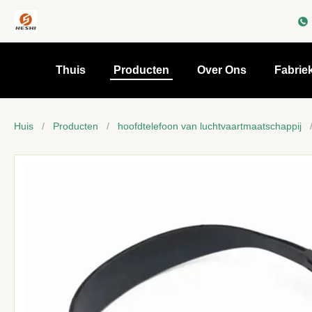
Thuis
Producten
Over Ons
Fabrie
Huis
/
Producten
/
hoofdtelefoon van luchtvaartmaatschappij