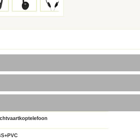
chtvaartkoptelefoon
BS+PVC