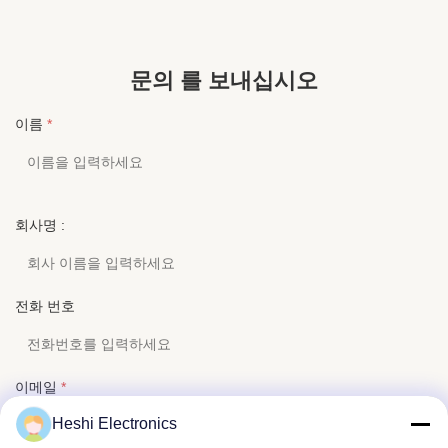
Electronics Co, Ltd, 2010년에 설립된 당사는 항공/
끈 크기 1.
버스/기차 이어폰 개발 및 생산을 전문으로 하며 국
콘/PVC O
제 품질 관리 시스템 인증인 ISO90011SO14001 및
1. 우리의
GB/T28001을 통과했습니다. 우리는 완벽한 제품을
안에 응답 
문의 를 보내십시오
만들기 ...
이 여러분의
이름
*
회사명 :
전화 번호
이메일
*
Heshi Electronics