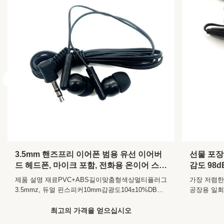
Impedance:
32±2Ω
3.5mm 핸즈프리 이어폰 범용 유선 이어버
선물 포장
드 헤드폰, 마이크 포함, 전화용 온이어 스타
감도 98
일 감도 104±10%DB
제품 설명 재료PVC+ABS길이맞춤형색상멀티플러그
가장 저렴한
3.5mmz, 듀얼 핀스피커10mm감광도104±10%DB주
공장용 일회용
파수 범위20~20,000Hz임피던스32±2Ω 회사 프로필
PVC 일회
우리 공장 YICHUN YUANZHOU 지구 HESHI
타일 안쪽 귀
최고의 가격을 얻으십시오
ELECTRONICS CO.,LTDYichun yuanzhou heshi
기능 노이즈 