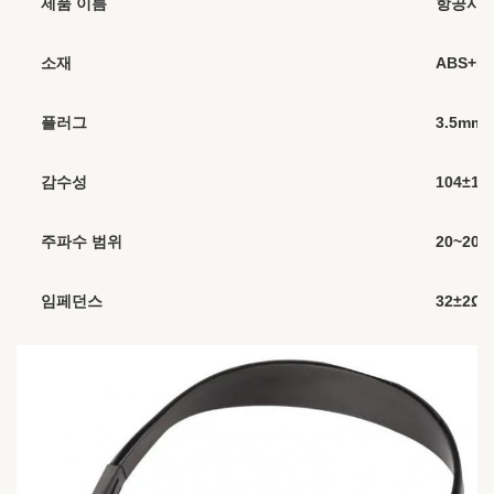
제품 이름
항공사 
소재
ABS+P
플러그
3.5mm,
감수성
104±1
주파수 범위
20~20,0
임페던스
32±2Ω