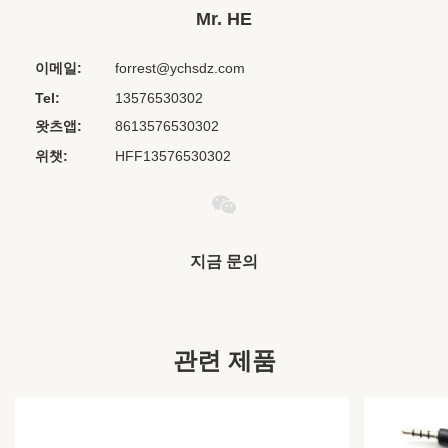
Place Of Origin:
중국 Jiangxi
Mr. HE
Chipset:
기타
이메일:
forrest@ychsdz.com
Material:
PVC+ABS
Tel:
13576530302
Private Mold:
아니요
왓츠앱:
8613576530302
Product Name:
항공 헤드폰
위챗:
HFF13576530302
Type:
머리띠
Ear Cover:
ABS
Cable:
PVC 자료
지금 문의
Length:
맞춤형
Speaker:
30mm
Plug:
3.5mm, 단일 핀
관련 제품
Sensitivity:
104±10%DB
Frequency
20-20,000 Hz
Range: