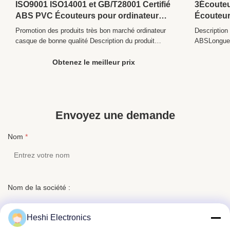
ISO9001 ISO14001 et GB/T28001 Certifié
3Écoute
Support
Non
ABS PVC Écouteurs pour ordinateur
Écouteur
Memory Card:
pour très promotion
auricula
Promotion des produits très bon marché ordinateur
Description
Volume
Non
Écouteur
casque de bonne qualité Description du produit
ABSLongueu
Control:
privées 
Description de la promotion des produits très bon
bouchon3.5
Connectors:
3,5 millimètres
marché casque d'ordinateur La communication Avec
mmSensitiv
Obtenez le meilleur prix
câble Le style Écouteurs Des connecteurs 3.5 mm
à 20 000 Hz
Control Button:
Non
Utilisation Lecteur multimédia/ordinateur Fonction ...
YICHUN Y
ELECTRONIC
Is Wireless:
Non
Use:
Lecteur multimédia portable, téléphone
Envoyez une demande
portable, Aviation, Ordinateur, Dj
Port:
Shenzhen
Nom
*
Nom de la société :
Heshi Electronics
Numéro de téléphone