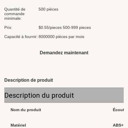
Quantité de
500 pièces
commande
minimale:
Prix:
$0.55/pieces 500-999 pieces
Capacité à fournir:
8000000 pièces par mois
Demandez maintenant
Description de produit
Description du produit
Nom du produit
Écouteu
Matériel
ABS+P