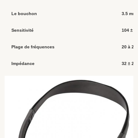
Le bouchon
3.5 mm,
Sensitivité
104 ± 
Plage de fréquences
20 à 20
Impédance
32 ± 2Ω