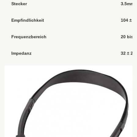
Stecker
3.5mm, 
Empfindlichkeit
104 ± 
Frequenzbereich
20 bis 
Impedanz
32 ± 2Ω