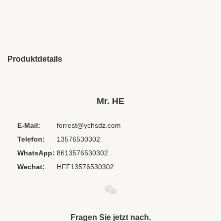
Produktdetails
Brand Name:
OEM/ODM
Place Of Origin:
Jiangxi, China
Mr. HE
Chipset:
Andere
E-Mail:
forrest@ychsdz.com
Cord Length:
Maßgeschneidert
Telefon:
13576530302
Material:
PVC+ABS
WhatsApp:
8613576530302
Private Mold:
NEIN
Wechat:
HFF13576530302
Waterproof
IPX 0
Standard:
Model Number:
HT-857 Stirnband
Product Name:
Airline-Kopfhörer
Fragen Sie jetzt nach.