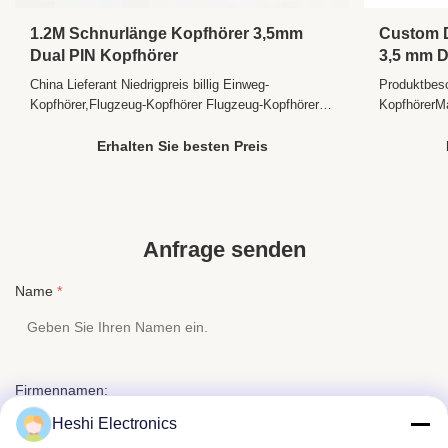
Geräuschunterdrückung
Style:
Stirnband
1.2M Schnurlänge Kopfhörer 3,5mm
Custom D
Dual PIN Kopfhörer
3,5 mm D
Support
NEIN
Reise No
Memory Card:
China Lieferant Niedrigpreis billig Einweg-
Produktbesc
Kopfhörer,Flugzeug-Kopfhörer Flugzeug-Kopfhörer-
KopfhörerM
Volume
NEIN
Kopfhörer Beschreibung des Produkts Beschreibung
PINEmpfind
Control:
des " Einweg-Kopfhörers mit langem Draht "
20.000 HzI
Erhalten Sie besten Preis
Connectors:
3,5 Millimeter
Kommunikation mit Kabel Stil Innenohr Anschlüsse
Komfortable
3.5MM oder Dual PIN Verwendung Portable Media
ergonomisc
Control Button:
NEIN
Player, Mobiltelefon...
für einen b
Is Wireless:
NEIN
Anfrage senden
Use:
Tragbarer Mediaplayer, Mobiltelefon, Luftfahrt,
Computer, DJ
Name
*
Port:
Shenzhen
Firmennamen:
Heshi Electronics