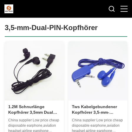
3,5-mm-Dual-PIN-Kopfhörer
1.2M Schnurlänge
Tws Kabelgebundener
Kopfhörer 3,5mm Dual
Kopfhörer 3,5-mm-
PIN Kopfhörer
Aviation-Headset
China supplier Low price cheap
China supplier Low price cheap
disposable earphone,aviation
disposable earphone,aviation
headset airline earphone
headset airline earphone