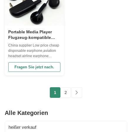
Portable Media Player
Flugzeug-kompatible
Ohrhörer ohne
China supplier Low price cheap
Steuerknopf Unter 1
disposable earphone,aviation
Kostenlose Proben
headset airline earphone
verfügbar
earbud headset Product
Description Description for the "
Fragen Sie jetzt nach.
2016 long wire headset
disposable earphone "
Communication Wired Style In-
Ear Connectors 3.5MM or Dual
1
2
PIN Use Portable Media Player,
Mobile phone/Mp3/CD ...
Alle Kategorien
heißer verkauf