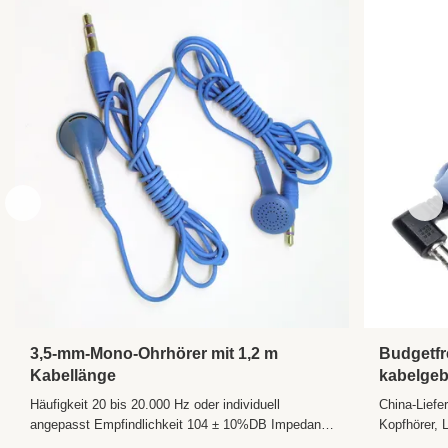
Usage:
MP3/4/5/Handy/PC/Musikplayer/Mobil
Material:
ABS+PVC
Sensitivity:
98dB
Frequency
20Hz - 20kHz
Range:
Is Wireless:
NEIN
Wireless Type:
Keiner
Support
NEIN
Memory Card:
Vocalism
Andere
Principle:
Volume
NEIN
Control:
Control Button:
NEIN
3,5-mm-Mono-Ohrhörer mit 1,2 m
Budgetfr
Kabellänge
kabelge
Style:
In-Ohr
Fluggese
Häufigkeit 20 bis 20.000 Hz oder individuell
China-Liefe
Communication:
verdrahtet
angepasst Empfindlichkeit 104 ± 10%DB Impedanz
Kopfhörer, L
32 ± 2Ω,300±2Ω oder individuell angepasst Stecker
Ohrhörer-H