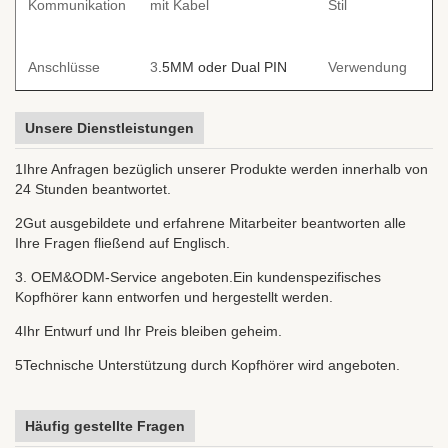
Kommunikation
mit Kabel
Stil
I
P
Anschlüsse
3
.5MM oder Dual PIN
Verwendung
M
P
Unsere Dienstleistungen
P
Geräuschunterdrückung
Funktion
Kabelmaterial
S
1Ihre Anfragen bezüglich unserer Produkte werden innerhalb von
24 Stunden beantwortet.
1.2M
2Gut ausgebildete und erfahrene Mitarbeiter beantworten alle
Größe
Abdeckung
A
oder
Individualisiert
Ihre Fragen fließend auf Englisch.
3. OEM&ODM-Service angeboten.Ein kundenspezifisches
ODM
Erhältlich
Proben
K
Kopfhörer kann entworfen und hergestellt werden.
4Ihr Entwurf und Ihr Preis bleiben geheim.
5Technische Unterstützung durch Kopfhörer wird angeboten.
Häufig gestellte Fragen