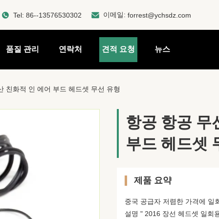
이메일:
Tel:
86--13576530302
forrest@ychsdz.com
품질 관리
연락처
견적 요청
뉴스
산 친화적 인 에어 부드 헤드셋 무선 유형
항공 항공 무
부드 헤드셋 
제품 요약
중국 공급자 저렴한 가격에 일
설명 " 2016 장선 헤드셋 일