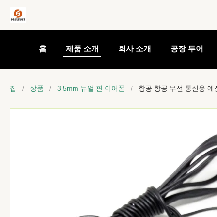
홈
제품 소개
회사 소개
공장 투어
집
/
상품
/
3.5mm 듀얼 핀 이어폰
/
항공 항공 무선 통신용 예