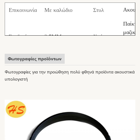
Ακουστ
Επικοινωνία
Με καλώδιο
Στυλ
Παίκτη
μαζική
Συνδετήρες
3
.5MM
Χρήση
ενημέρ
υπολογ
Φωτογραφίες προϊόντων
PVC/T
Ακύρωση
Υλικό
Λειτουργία
Φωτογραφίες για την προώθηση πολύ φθηνά προϊόντα ακουστικά
θορύβου.
καλωδίων
Δαχτυλ
υπολογιστή
ABS/
1.2M
Μέγεθος
Κάλυψη
μεταλλ
ή
Προσαρμοσμένο
Σιλικό
Δωρεά
ΟΔΜ
Διαθέσιμο
Δείγματα
δείγμα