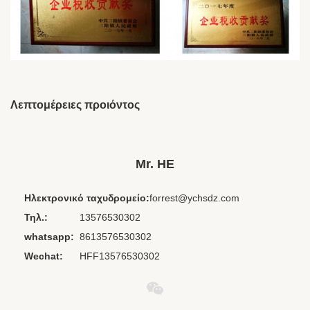
Λεπτομέρειες προιόντος
Brand Name:
HESHI
Place Of Origin:
Γκουανγκντόνγκ, Κίνα
Mr. HE
Chipset:
Άλλοι
Ηλεκτρονικό ταχυδρομείο:
forrest@ychsdz.com
Headphone
Πάνω από το αυτί
Form Factor:
Τηλ.:
13576530302
Interface Type:
3,5 χιλ.
whatsapp:
8613576530302
Material:
Πλαστική ύλη
Wechat:
HFF13576530302
Waterproof
Όχι
Standard: