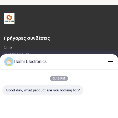
Γρήγορες συνδέσεις
Σπίτι
Σχετικά με εμάς
προϊόντα
Heshi Electronics
Μας ελάτε σε επαφή με
3:46 PM
Κατηγορίες
καυτή πώληση
Good day, what product are you looking for?
Ακουστικά διπλού PIN 3,5mm
Ακουστικό 3.5mm με ένα PIN
ακουστικά αεροπορικής εταιρείας