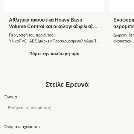
Αθλητικά ακουστικά Heavy Bass
Εναφορι
Volume Control και οικολογικά φιλικά
αερομετ
καλωδιωμένα ακουστικά για
σύνδεση 
Περιγραφή του προϊόντος
Δωρεάν δεί
γυμναστική
GB/T280
ΥλικόPVC+ABSΔιάρκειαΠροσαρμοσμένοΧρώμαΠολλαπλέςΚύλινδρο3.
ακουστικά 
διπλό PINΟμιλητής10
του προϊόν
χιλιοστάΑισθησία104±10%DBΠεριοχή
Κεφαλοδέσμ
Πάρτε την καλύτερη τιμή
συχνοτήτων20-20.000 HzΑντίσταση32±2Ω Προφίλ
Χρήση Αερο
εταιρείας Το εργοστάσιό μας Η YICHUN
Υλικό καλ
YUANZHOU DISTRICT HESHI ELECTRONICS
Μέγεθος 1
CO., LTD. είναι υπεύθυνη για την εκτέλεση τ...
μεταλλ...
Στείλε Ερευνά
Όνομα
*
Όνομα επιχείρησης: