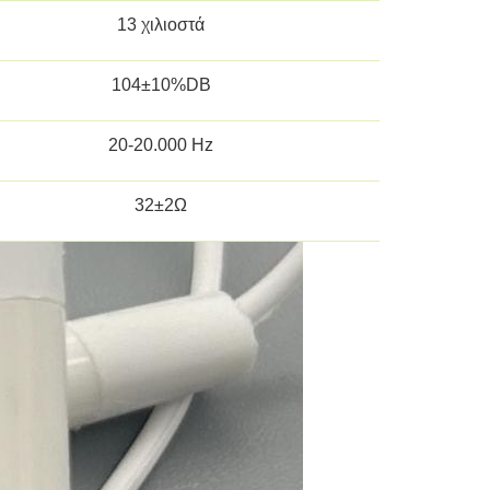
13 χιλιοστά
104±10%DB
20-20.000 Hz
32±2Ω