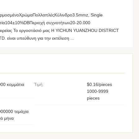
ρμοσμένοΧρώμαΠολλαπλέςΚύλινδρο3.5mmz, Single
ησία104±10%DBΠεριοχή συχνοτήτων20-20.000
αιρείας Το εργοστάσιό μας Η YICHUN YUANZHOU DISTRICT
είναι υπεύθυνη για την εκτέλεση ...
000 κομμάτια
Τιμή:
$0.16/pieces
1000-9999
pieces
000000 τεμάχια
νά μήνα