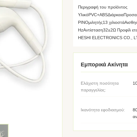
Περιγραφή του προϊόντος
ΥλικόPVC+ABSΔιάρκειαΠροσα
PINΟμιλητής13 χιλιοστάΑισθ
HzΑντίσταση32±2Ω Προφίλ ετ
HESHI ELECTRONICS CO., LTD. 
Εμπορικά Ακίνητα
Ελάχιστη ποσότητα
1
παραγγελίας:
Ικανότητα εφοδιασμού:
8
α