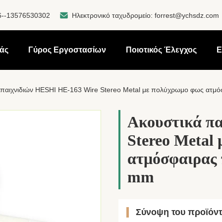
6--13576530302
Ηλεκτρονικό ταχυδρομείο:
forrest@ychsdz.com
μάς
Γύρος Εργοστασίων
Ποιοτικός Έλεγχος
Ε
 παιχνιδιών HESHI HE-163 Wire Stereo Metal με πολύχρωμο φως ατμόσ
Ακουστικά πα
Stereo Metal
ατμόσφαιρας π
mm
Σύνοψη του προϊόν