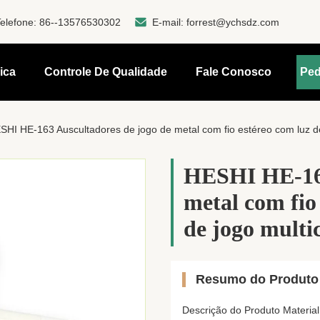
elefone:
86--13576530302
E-mail:
forrest@ychsdz.com
ica
Controle De Qualidade
Fale Conosco
Ped
SHI HE-163 Auscultadores de jogo de metal com fio estéreo com luz d
HESHI HE-163
metal com fio
de jogo multi
Resumo do Produto
Descrição do Produto Mater