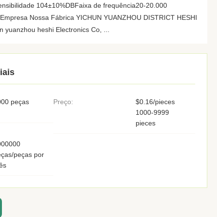
ensibilidade 104±10%DBFaixa de frequência20-20.000
da Empresa Nossa Fábrica YICHUN YUANZHOU DISTRICT HESHI
uanzhou heshi Electronics Co, ...
iais
000 peças
Preço:
$0.16/pieces
1000-9999
pieces
000000
ças/peças por
ês