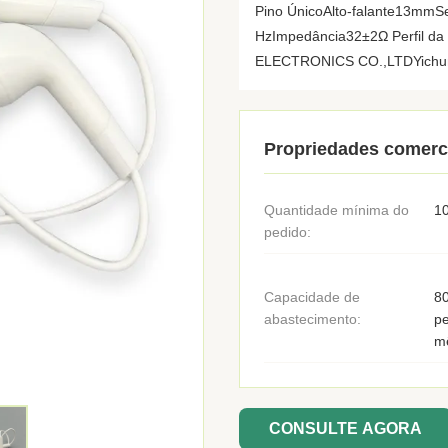
Pino ÚnicoAlto-falante13mmS
HzImpedância32±2Ω Perfil 
ELECTRONICS CO.,LTDYichun y
Propriedades comerc
Quantidade mínima do
1
pedido:
Capacidade de
8
abastecimento:
pe
m
CONSULTE AGORA