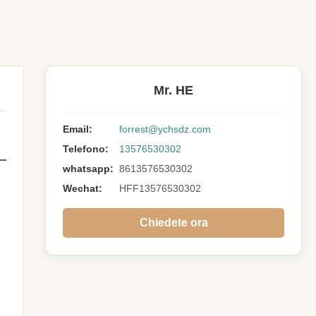
Mr. HE
Email:
forrest@ychsdz.com
Telefono:
13576530302
whatsapp:
8613576530302
Wechat:
HFF13576530302
Chiedete ora