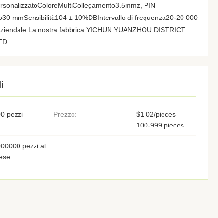
sonalizzatoColoreMultiCollegamento3.5mmz, PIN
lio30 mmSensibilità104 ± 10%DBIntervallo di frequenza20-20 000
 aziendale La nostra fabbrica YICHUN YUANZHOU DISTRICT
D...
i
0 pezzi
Prezzo:
$1.02/pieces
100-999 pieces
00000 pezzi al
ese