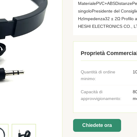
MaterialePVC+ABSDistanzePer
singoloPresidente del Consig
HzImpedenza32 ± 2Ω Profilo
HESHI ELECTRONICS CO., LT
Proprietà Commercial
Quantità di ordine
10
minimo:
Capacità di
80
approvvigionamento:
m
Chiedete ora