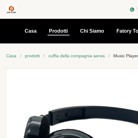
Casa
Prodotti
Chi Siamo
Fatory T
Casa
/
prodotti
/
cuffia della compagnia aerea
/
Music Player