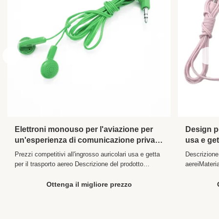
Material:
ABS+PVC
Sensitivity:
104±10%DB
Frequency
20Hz - 20kHz
Range:
Elettroni monouso per l'aviazione per
Design p
un'esperienza di comunicazione priva
usa e ge
di rumore
per autob
Prezzi competitivi all'ingrosso auricolari usa e getta
Descrizione
per il trasporto aereo Descrizione del prodotto
aereiMater
Frequenza 20-20 000 Hz Sensibilità 104 ± 10%DB
codice PIN 
Impedenza 32 ± 2Ω Collegamento Doppia PIN
di frequen
Ottenga il migliore prezzo
Presidente del Consiglio 13 mm Distanze 1.2m o su
Descrizione 
misura Colore multi- Funzione Cancellazione del
auricolari s
rumore ...
coppe ...