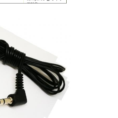
라디오
PVC/TPE/PU
재료
신발끈
ABS/금속/실리콘/PVC
무료 샘플