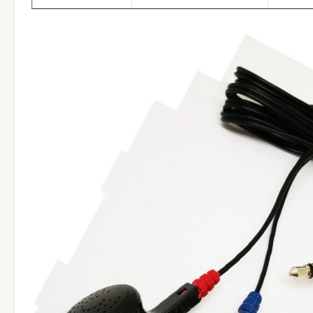
노이즈 캔슬링
기능
케이블 
크기
1.2M 또는
맞춤형
표면
사용 가능
표본
ODM