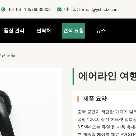
이메일:
Tel:
86--13576530302
forrest@ychsdz.com
품질 관리
연락처
견적 요청
뉴스
무료 샘플
에어라인 여행
제품 요약
중국 공급자 저렴한 가격에 일
설명 " 2016 장선 헤드셋 일
3.5MM 또는 듀얼 핀 사용 휴
즈 캔슬링 케이블 재료 PVC/TP