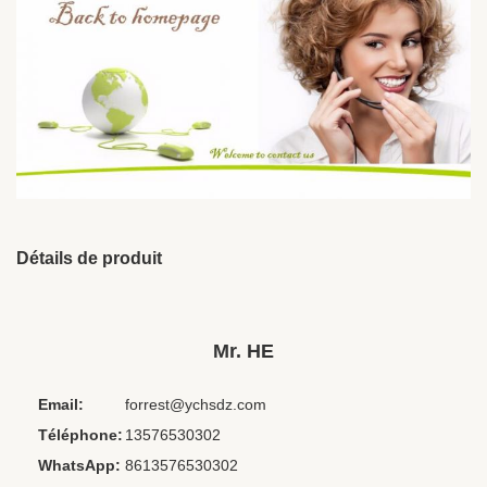
Détails de produit
Brand Name:
ODM
Place Of Origin:
Jiangxi, Chine
Mr. HE
Chipset:
Autres
Email:
forrest@ychsdz.com
Codecs:
Aucun
Téléphone:
13576530302
Cord Length:
1,2 m
WhatsApp:
8613576530302
Private Mold:
Non