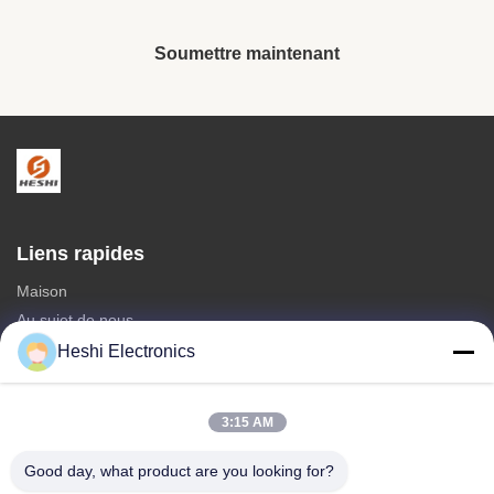
Soumettre maintenant
Liens rapides
Maison
Au sujet de nous
produits
Heshi Electronics
Contactez-nous
3:15 AM
Catégories
vente chaude
Good day, what product are you looking for?