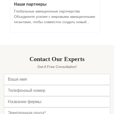
Наши партнеры
Глобальные авиационные партнерства
Объедините усилия с мировыми авиационными
гигантами, чтобы совместно создать новый
эталон комфорта в полете! Мы удостоены чести
быть надежным партнером ведущих
отечественных авиакомпаний, таких как China
Southern Airlines, China Eastern Airlines, и Hainan
Airlines, ...
Contact Our Experts
Get A Free Consultation!