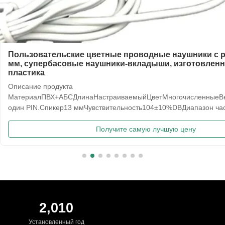
Пользовательские цветные проводные наушники с р
мм, супербасовые наушники-вкладыши, изготовленн
пластика
Описание продукта
МатериалПВХ+АБСДлинаНастраиваемыйЦветМногочисленныеВк
один PIN.Спикер13 ммЧувствительность104±10%DBДиапазон час
ГцИмпеданс32±2Ω Профиль компании Наш завод YICHUN YUA
HESHI ELECTRONICS CO., LTD. (в настоящее время не предста
Получите самую лучшую цену
продаже...
2,010
Установленный год