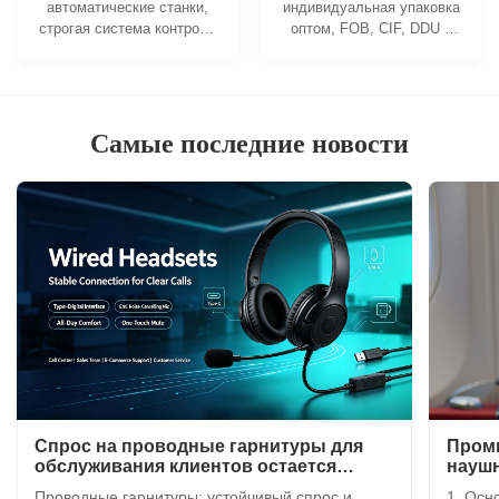
автоматические станки,
индивидуальная упаковка
строгая система контроля
оптом, FOB, CIF, DDU и
технологического
DDP. Позвольте нам
процесса. Мы можем
помочь вам найти лучшее
изготовить все
решение для всех ваших
электрические клеммы в
задач.
соответствии с вашими
Самые последние новости
требованиями.
Спрос на проводные гарнитуры для
Пром
обслуживания клиентов остается
науш
высоким
Проводные гарнитуры: устойчивый спрос и
1. Осн