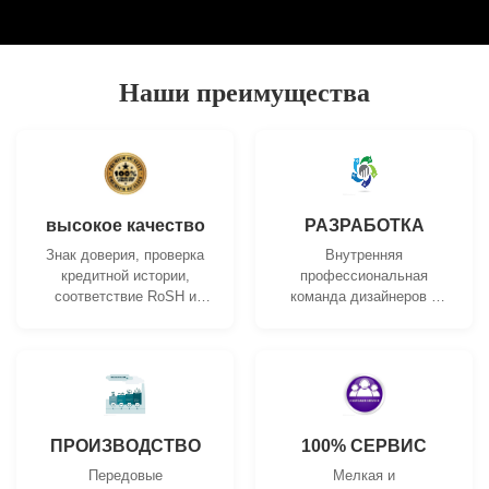
Наши преимущества
высокое качество
РАЗРАБОТКА
Знак доверия, проверка
Внутренняя
кредитной истории,
профессиональная
соответствие RoSH и
команда дизайнеров и
оценка возможностей
современный
поставщика. Компания
механический цех. Мы
имеет строгую систему
можем сотрудничать для
контроля качества и
разработки необходимых
профессиональную
вам продуктов.
испытательную
лабораторию.
ПРОИЗВОДСТВО
100% СЕРВИС
Передовые
Мелкая и