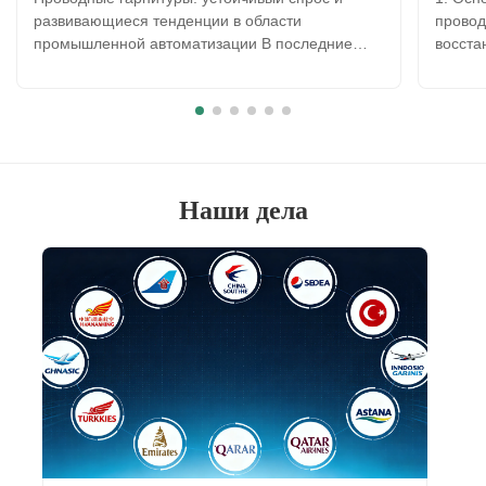
развивающиеся тенденции в области
провод
промышленной автоматизации В последние
восста
годы широкое распространение получили
продол
беспроводные аудиоустройства, однако
исслед
проводные гарнитуры для коммерческих колл-
кварта
центров продолжают поддерживать стабильный
провод
спрос на рынке. Колл-центры...
сравне
Наши дела