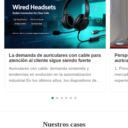
La demanda de auriculares con cable para
Perspe
atención al cliente sigue siendo fuerte
auricu
Auriculares con cable: demanda sostenida y
1. Prin
tendencias en evolución en la automatización
mercad
industrial En los últimos años, los dispositivos de
experi
audio inalámbricos se han generalizado, pero los
fin a c
auriculares con cable para centros de llamadas
Según d
comerciales continúan manteniendo una demanda
mercad
estable en el ...
auricul
Nuestros casos