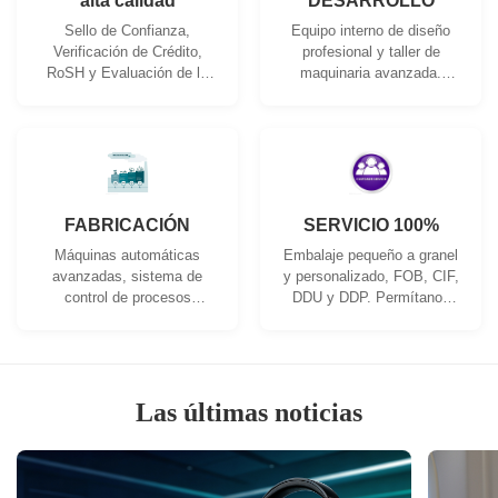
alta calidad
DESARROLLO
Sello de Confianza,
Equipo interno de diseño
Verificación de Crédito,
profesional y taller de
RoSH y Evaluación de la
maquinaria avanzada.
Capacidad del Proveedor.
Podemos cooperar para
La empresa cuenta con un
desarrollar los productos
estricto sistema de control
que necesita.
de calidad y un laboratorio
de pruebas profesional.
FABRICACIÓN
SERVICIO 100%
Máquinas automáticas
Embalaje pequeño a granel
avanzadas, sistema de
y personalizado, FOB, CIF,
control de procesos
DDU y DDP. Permítanos
estricto. Podemos fabricar
ayudarle a encontrar la
todos los terminales
mejor solución para todas
eléctricos más allá de su
sus inquietudes.
demanda.
Las últimas noticias