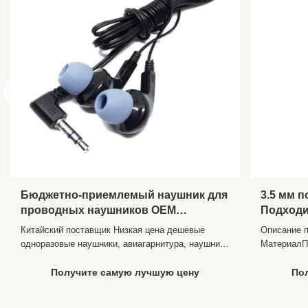
Usage:
Aviation/MP3/4/5/Cellphone/PC/Music
player/Mobile
Material:
ABS+PVC
Sensitivity:
98dB
Frequency
20Hz - 20kHz
Range:
Port:
Shenzhen,shanghai,ningbo,xiamen
Бюджетно-приемлемый наушник для
3.5 мм 
проводных наушников OEM
Подходи
авиакомпаний
телефон
Китайский поставщик Низкая цена дешевые
Описание 
Планшет
одноразовые наушники, авиагарнитура, наушники
МатериалП
Отмена 
для авиалиний, наушники-вкладыши Описание
двойной П
продукта Описание для "длинный провод
ммЧувстви
Получите самую лучшую цену
По
гарнитура одноразовые наушники" Связь
частот20-
Проводной Стиль Внутриканальные Разъемы 3.5
компании 