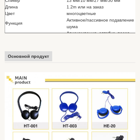
Спикер
13 мм/10 мм/27 мм/30 мм
Длина
1.2m или на заказ
Цвет
многоцветные
Активное/пассивное подавление
Функция
шума
Авиакомпания, автобус, поезд,
больница, MP3, подарок,
Использование
медиаплеер, тренажерный зал,
аудиогид, мобильный телефон...
Основной продукт
Сертификат
ISO9001 ISO14001 и GB/T280