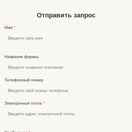
мм или двойной PIN Использование Портативный
DISTRICT 
медиапл...
настоящее 
Отправить запрос
Имя
*
Название фирмы:
Телефонный номер
Электронная почта
*