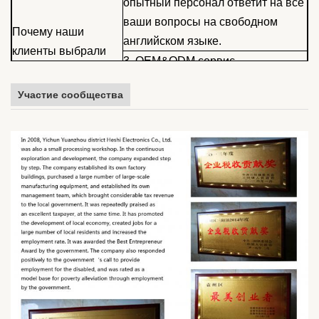
опытный персонал ответит на все
ваши вопросы на свободном
Почему наши
английском языке.
клиенты выбрали
3. OEM&ODM сервис
нас?
предлагается. Конструкция и
Участие сообщества
производство наушников на заказ.
4Ваш дизайн и цена будут
храниться в тайне.
Мы специализируемся на
разработке, производстве и
Кто мы такие?
маркетинге всех видов
одноразовых наушников.
Хорошее качество наушников с
конкурентоспособной ценой.
Что мы можем
Удовлетворительные услуги.
сделать для вас?
OEM и ODM приветствуются.