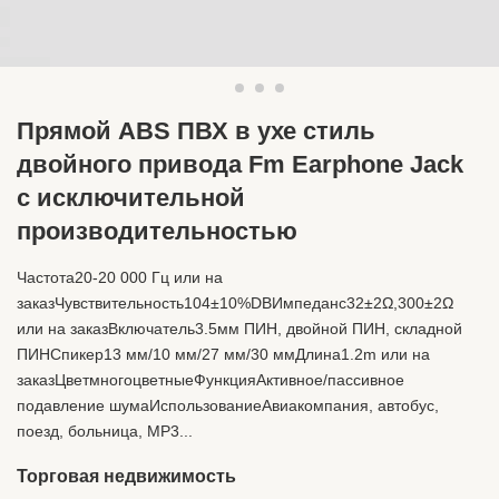
Прямой ABS ПВХ в ухе стиль
двойного привода Fm Earphone Jack
с исключительной
производительностью
Частота20-20 000 Гц или на
заказЧувствительность104±10%DBИмпеданс32±2Ω,300±2Ω
или на заказВключатель3.5мм ПИН, двойной ПИН, складной
ПИНСпикер13 мм/10 мм/27 мм/30 ммДлина1.2m или на
заказЦветмногоцветныеФункцияАктивное/пассивное
подавление шумаИспользованиеАвиакомпания, автобус,
поезд, больница, MP3...
Торговая недвижимость