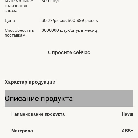
Минимальное
500 штук
количество
заказа:
Цена:
$0.22/pieces 500-999 pieces
Способность к
8000000 штук/штук в месяц
поставкам:
Спросите сейчас
Характер продукции
Описание продукта
Наименование продукта
Наушни
Материал
ABS+P