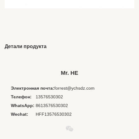
Детали продукта
Brand Name:
OEM/ODM
Place Of Origin:
Цзянси, Китай
Mr. HE
Chipset:
Другие
Электронная почта:
forrest@ychsdz.com
Codecs:
Никто
Телефон:
13576530302
Cord Length:
1.2м, на заказ
WhatsApp:
8613576530302
Material:
ПВХ+АБС
Wechat:
HFF13576530302
Private Mold:
нет
Waterproof
IPX 0
Standard: