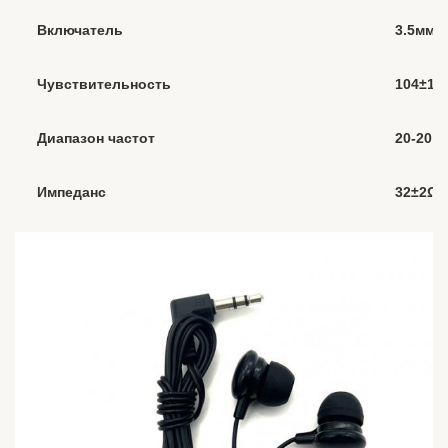
Включатель
3.5мм, 
Чувствительность
104±1
Диапазон частот
20-20 0
Импеданс
32±2Ω