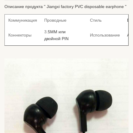
Описание продукта " Jiangxi factory PVC disposable earphone "
Коммуникация
Проводные
Стиль
Вн
3
.5MM или
Коннекторы
Использование
Ав
двойной PIN
ПВ
ПУ
Материал
Удаление шума
Функция
кабеля
Шн
АБ
1.2M
ме
Размер
Покрытие
или
Настраиваемый
Кр
ПВ
Бе
ODM
Доступно
Образцы
об