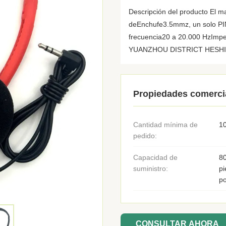
Descripción del producto El 
deEnchufe3.5mmz, un solo P
frecuencia20 a 20.000 HzImpe
YUANZHOU DISTRICT HESHI E
Propiedades comerci
Cantidad mínima de
10
pedido:
Capacidad de
8
suministro:
pi
p
CONSULTAR AHORA