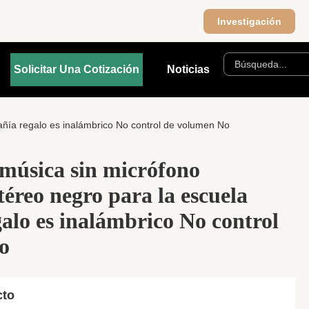
Investigación
Solicitar Una Cotización
Noticias
añía regalo es inalámbrico No control de volumen No
música sin micrófono
téreo negro para la escuela
lo es inalámbrico No control
o
cto