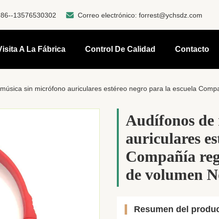
:
86--13576530302
Correo electrónico:
forrest@ychsdz.com
Visita A La Fábrica
Control De Calidad
Contacto
música sin micrófono auriculares estéreo negro para la escuela Comp
Audífonos de 
auriculares es
Compañía rega
de volumen N
Resumen del produ