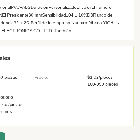
materialPVC+ABSDuraciónPersonalizadoEl colorEl número
INEl Presidente30 mmSensibilidad104 ± 10%DBRango de
dancia32 ± 2Ω Perfil de la empresa Nuestra fábrica YICHUN
LECTRONICS CO., LTD. También ...
ales
0 piezas
Precio:
$1.02/pieces
100-999 pieces
000000
ezas/piezas
or mes