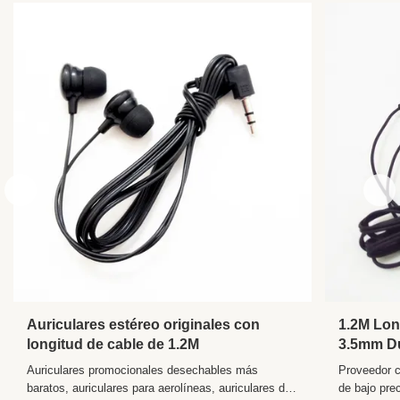
Driver:
10mm
Packing:
Bolso de educación física
MEAS:
40*35*34CM
Product Name:
auriculares desechables
Item:
uso de auriculares para avión
Product
auriculares auriculares con cable, auriculares
Keywords:
auriculares, auriculares auriculares
Auriculares estéreo originales con
1.2M Lon
longitud de cable de 1.2M
3.5mm Du
Auriculares promocionales desechables más
Proveedor c
baratos, auriculares para aerolíneas, auriculares de
de bajo prec