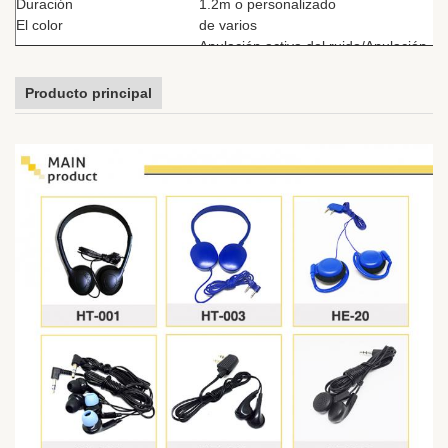
Duración
1.2m o personalizado
El color
de varios
Anulación activa del ruido/Anulación
Función
pasiva del ruido
Aerolínea, autobús, tren, MP3,
Producto principal
regalo, reproductor portátil,
Utilización
gimnasio, sistema de guía de audio,
teléfono celular...
ISO9001 ISO14001 y GB/T280 Las
Certificado
normas de seguridad de los Estados
miembros son las siguientes: