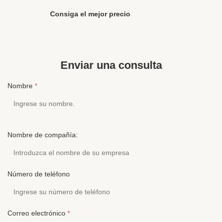
un solo uso de fábrica Descripción del producto La
para aerolí
descripción del producto de " auricular desechable
Descripción
Consiga el mejor precio
de PVC de la fábrica de Jiangxi " Comunicación
"auricular 
Cableado Estilo Intraauricular Conectores 3,5 MM o
Comunicació
PIN ...
Conectores 
Enviar una consulta
Nombre
*
Nombre de compañía:
Número de teléfono
Correo electrónico
*