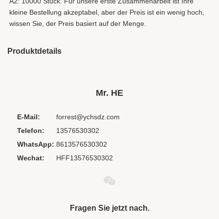
A2: 10000 Stück. Für unsere erste Zusammenarbeit ist Ihre 
kleine Bestellung akzeptabel, aber der Preis ist ein wenig hoch, 
wissen Sie, der Preis basiert auf der Menge.
Produktdetails
Place Of Origin:
China
Chipset:
Andere
Mr. HE
Codecs:
Keiner
E-Mail:
forrest@ychsdz.com
Cord Length:
1,2 m
Telefon:
13576530302
Private Mold:
Ja
WhatsApp:
8613576530302
Waterproof
IPX 0
Standard:
Wechat:
HFF13576530302
Model Number:
HE-117
Plug:
3,5 mm
Package:
Blisterverpackung/Kunststoffbox/Beutel/Poly
Fragen Sie jetzt nach.
beutel/Geschenkbox/kundenspezifisch