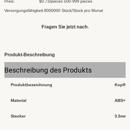
Preis:
$0.73/pieces 500-999 pieces
Versorgungsfähigkeit:
8000000 Stück/Stück pro Monat
Fragen Sie jetzt nach.
Produkt-Beschreibung
Beschreibung des Produkts
Produktbezeichnung
Kopfhör
Material
ABS+P
Stecker
3.5mm, 