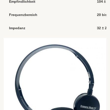
Empfindlichkeit
104 ± 
Frequenzbereich
20 bis 
Impedanz
32 ± 2Ω