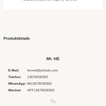
Produktdetails
Brand Name:
OEM/ODM
Place Of Origin:
Jiangxi, China
Mr. HE
Chipset:
Andere
E-Mail:
forrest@ychsdz.com
Codecs:
Keiner
Telefon:
13576530302
Cord Length:
Maßgeschneidert
WhatsApp:
8613576530302
Material:
PVC+ABS
Wechat:
HFF13576530302
Private Mold:
NEIN
Waterproof
IPX 0
Standard: