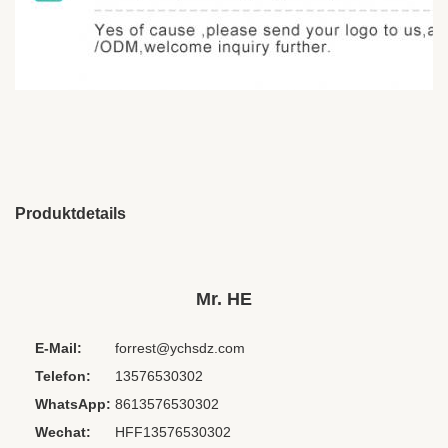
Produktdetails
BT Wireless:
Keiner
Cord Length:
Maßgeschneidert
Mr. HE
Material:
PVC+ABS
E-Mail:
forrest@ychsdz.com
Private Mold:
NEIN
Telefon:
13576530302
Support
NEIN
Memory Card:
WhatsApp:
8613576530302
Product Name:
Airline-Kopfhörer
Wechat:
HFF13576530302