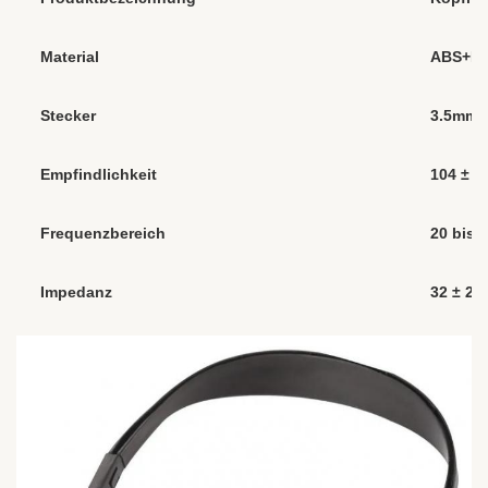
Material
ABS+P
Stecker
3.5mm, 
Empfindlichkeit
104 ± 
Frequenzbereich
20 bis 
Impedanz
32 ± 2Ω