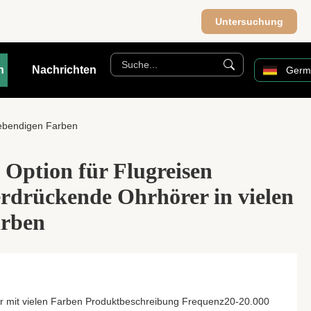
Untersuchung
n
Nachrichten
Germ
lebendigen Farben
e Option für Flugreisen
rdrückende Ohrhörer in vielen
arben
er mit vielen Farben Produktbeschreibung Frequenz20-20.000