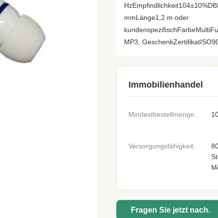
HzEmpfindlichkeit104±10%DB
mmLänge1,2 m oder
kundenspezifischFarbeMultiF
MP3, GeschenkZertifikatISO90
Immobilienhandel
Mindestbestellmenge:
1
Versorgungsfähigkeit:
8
St
M
Fragen Sie jetzt nach.