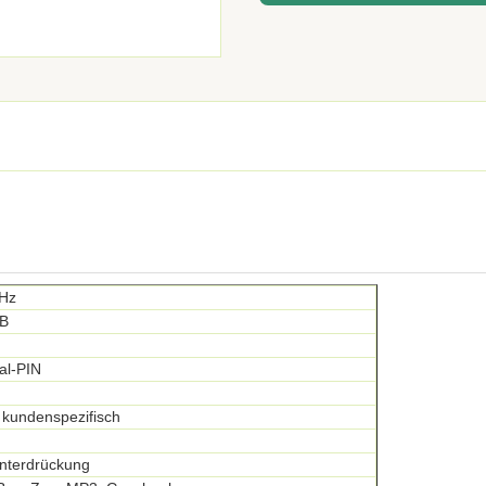
 Hz
B
al-PIN
 kundenspezifisch
nterdrückung