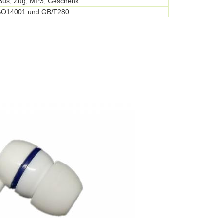
Bus, Zug, MP3, Geschenk
SO14001 und GB/T280