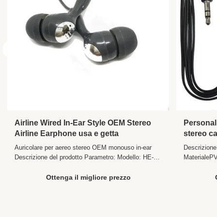
Airline Wired In-Ear Style OEM Stereo
Personal
Airline Earphone usa e getta
stereo ca
getta pe
Auricolare per aereo stereo OEM monouso in-ear
Descrizione
aerei 20
Descrizione del prodotto Parametro: Modello: HE-
MaterialeP
160 Altoparlante: 10mm Impedenza: 32±2Ω
PIN singolo
Frequenza: 20-20000Khz Sensibilità: 104±10%DB
mmSensibili
Ottenga il migliore prezzo
Diametro del cavo: 2,6 mm Colore: Personalizzato
frequenza2
Spina: Dual PIN O 3,5 mm Copertura auricolare:
aziendale 
ABS+metallo Comunicazio...
DISTRICT 