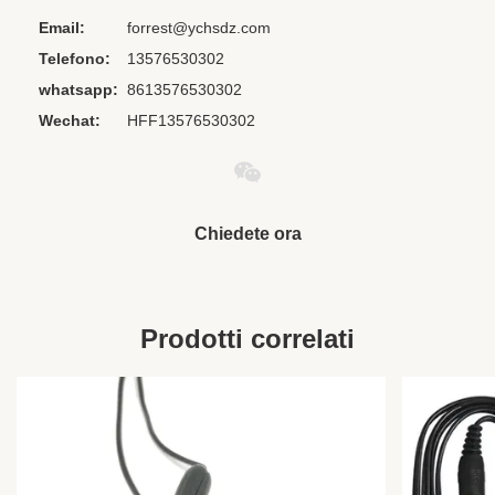
Email:
forrest@ychsdz.com
Interface Type:
3,5 millimetri
Telefono:
13576530302
Material:
PVC+Plastic
whatsapp:
8613576530302
Style:
In-orecchio
Wechat:
HFF13576530302
Communication:
cablato
Use:
Riproduttore portatile
Function:
Annullamento del rumore
Chiedete ora
Prodotti correlati