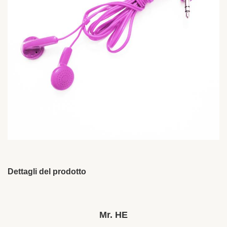
Dettagli del prodotto
Brand Name:
HESHI
Place Of Origin:
Guangdong, Cina
Mr. HE
Chipset:
Altro