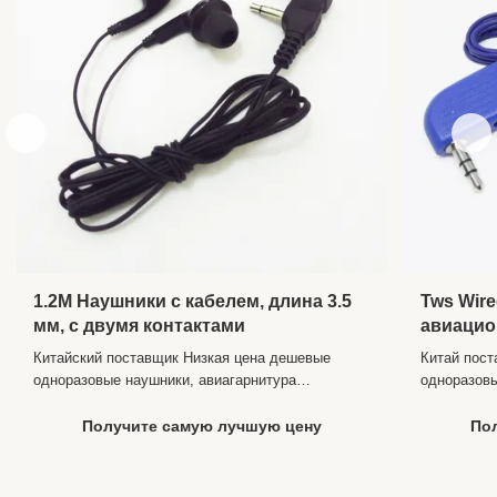
1.2M Наушники с кабелем, длина 3.5
Tws Wire
мм, с двумя контактами
авиацио
Китайский поставщик Низкая цена дешевые
Китай пос
одноразовые наушники, авиагарнитура
одноразов
авиационные наушники наушники-вкладыши
авиационн
Описание продукта Описание для " длинные
Описание п
Получите самую лучшую цену
По
проводные наушники одноразовые наушники "
длинные п
Связь Проводной Стиль Внутриканальные
наушники 
Разъемы 3.5 мм или двойной PIN Использование
Внутриухо