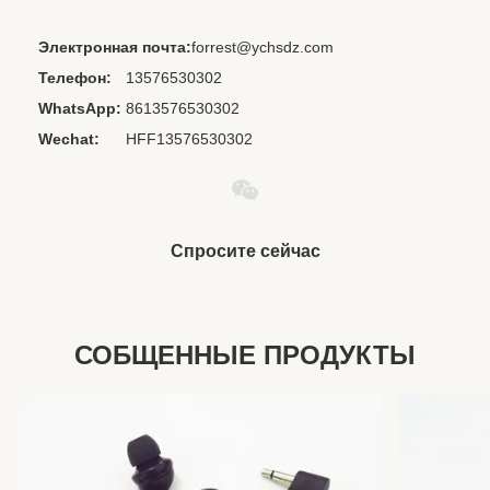
Chipset:
Другой
Электронная почта:
forrest@ychsdz.com
Interface Type:
3,5 mm
Телефон:
13576530302
Material:
PVC+Plastic
WhatsApp:
8613576530302
Style:
В-ухо
Wechat:
HFF13576530302
Communication:
проводной
Use:
Портативный медиа-проигрыватель
Function:
Шумоподавление
Спросите сейчас
СОБЩЕННЫЕ ПРОДУКТЫ