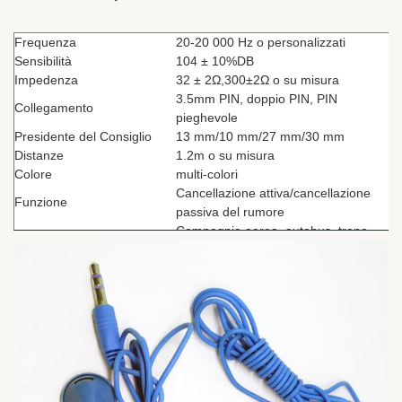
Frequenza
20-20 000 Hz o personalizzati
Sensibilità
104 ± 10%DB
Impedenza
32 ± 2Ω,300
±2Ω o su misura
3.5mm PIN, doppio PIN, PIN
Collegamento
pieghevole
Presidente del Consiglio
13 mm/10 mm/27 mm/30 mm
Distanze
1.2m o su misura
Colore
multi-colori
Cancellazione attiva/cancellazione
Funzione
passiva del rumore
Compagnia aerea, autobus, treno,
ospedale, MP3, regalo, lettore
Utilizzatori
multimediale, palestra, sistema di
guida audio, cellulare...
Certificato
ISO9001 ISO14001 e GB/T280