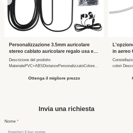
Personalizzazione 3.5mm auricolare
L'opzione
stereo cablato auricolare regalo usa e
in aereo
getta per studenti Frequenza di autobus
auricolar
Descrizione del prodotto
Constellazi
aerei 20Hz 20KHz
MaterialePVC+ABSDistanzePersonalizzatoColoreMultiCollegamento3.
colori Desc
PIN singoloPresidente del Consiglio13
HzSensibil
mmSensibilità104 ± 10%DBIntervallo di
2ΩCollegam
Ottenga il migliore prezzo
frequenza20-20 000 HzImpedenza32 ± 2Ω Profilo
Consiglio1
aziendale La nostra fabbrica YICHUN YUANZHOU
misuraColor
DISTRICT HESHI ELECTRONICS CO., LTD...
rumoreUtiliz
Invia una richiesta
Nome
*