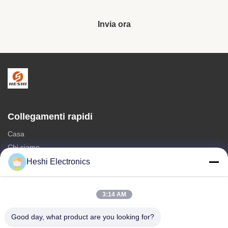
Invia ora
Collegamenti rapidi
Casa
Chi siamo
prodotti
Heshi Electronics
Contattici
3:14 AM
Categorie
vendita calda
Good day, what product are you looking for?