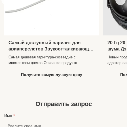
Самый доступный вариант для
20 Гц 20
авиаперелетов Звукоотталкивающий
шума Дэ
наушник для ушей во многих ярких
гарниту
Самая дешевая гарнитура-созвездие с
Новый прод
цветах
отмены
множеством цветов Описание продукта
адаптер с
Частота20-20 000
продукта О
ГцЧувствительность104±10%ДБИмпеданс32±2ΩШтекер3,5
самолетны
Получите самую лучшую цену
По
мм двойной PINДинамик10 ммДлина1,2 м или по
Проводные 
индивидуальному
3.5MM или
заказуЦветмногоцветныйФункцияШумоподавлениеИспользованиеАв
Портативн
автобус, поезд, MP3, подарокСертиф...
телефон/Mp
Отправить запрос
Имя
*