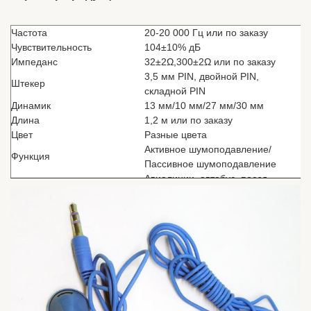
Частота
20-20 000 Гц или по заказу
Чувствительность
104±10% дБ
Импеданс
32±2Ω,300
±2Ω или по заказу
3,5 мм PIN, двойной PIN,
Штекер
складной PIN
Динамик
13 мм/10 мм/27 мм/30 мм
Длина
1,2 м или по заказу
Цвет
Разные цвета
Активное шумоподавление/
Функция
Пассивное шумоподавление
Авиалинии, автобус, поезд,
больница, MP3, подарок,
Использование
медиаплеер, спортзал, система
аудиогида, мобильный телефон...
Сертификат
ISO9001, ISO14001 и GB/T280