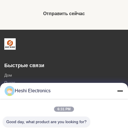
Отправить сейчас
Быстрые связи
Дом
О нас
продукты
Heshi Electronics
Свяжитесь мы
6:31 PM
Категории
горячие продажи
Good day, what product are you looking for?