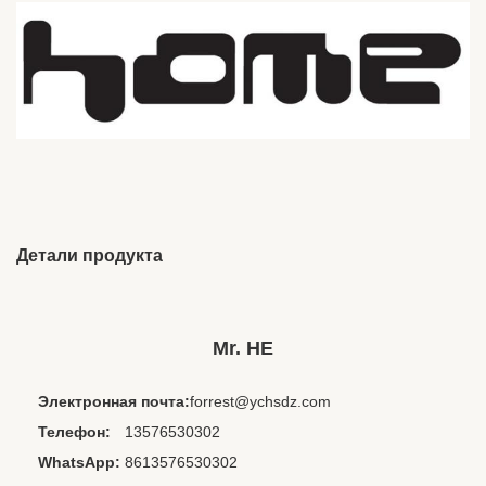
Детали продукта
Model Number:
HE-138 односторонний наушник
Style:
Внутриканальные, одно ухо
Mr. HE
Use:
Авиация, Компьютер, Диджей, мобильный
телефон, Портативный медиаплеер, Игры,
Электронная почта:
forrest@ychsdz.com
Спорт, Аудиофил, Путеше
Телефон:
13576530302
Function:
Шумоподавление
WhatsApp:
8613576530302
Cord Length:
1,2 м или настраивается