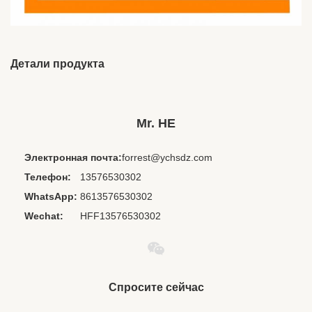
Детали продукта
Brand Name:
ODM
Place Of Origin:
Цзянси, Китай
Mr. HE
Chipset:
Другие
Электронная почта:
forrest@ychsdz.com
Interface Type:
3,5 mm
Телефон:
13576530302
Material:
ABS+PVC
WhatsApp:
8613576530302
Private Mold:
нет
Wechat:
HFF13576530302
Product Name:
Headphone for MP3
Item:
colored headphone
Name:
cute headphone
Спросите сейчас
Certificate:
ISO9001 ISO14001 and GB/T28001