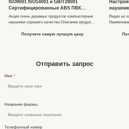
ISO9001 ISO14001 и GB/T28001
Настрой
Сертифицированные ABS ПВХ
наушник
компьютерные наушники для очень
наушник
Акция очень дешевых продуктов компьютерные
Видео из з
продвижения
ПВХ, Пр
наушники хорошего качества Описание продукта
Наименова
Описание для Акции очень дешевых продуктов
авиакомпа
компьютерные наушники Связь Проводной Стиль
один PIN-
Получите самую лучшую цену
По
Наушники Разъемы 3.5MM Использование
кодЧувств
Медиаплеер/Компьютер Функция
частот20-
Шумоподавление.Микрофон Материал кабеля
продукта1.
ПВХ/ТПЭ/ПУ Шнурки Р...
эргономич
Отправить запрос
ушей для у
Имя
*
Название фирмы:
Телефонный номер