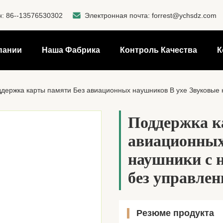
н:
86--13576530302
Электронная почта:
forrest@ychsdz.com
пании
Наша Фабрика
Контроль Качества
К
держка карты памяти Без авиационных наушников В ухе Звуковые на
Поддержка к
авиационных
наушники с 
без управле
Резюме продукта