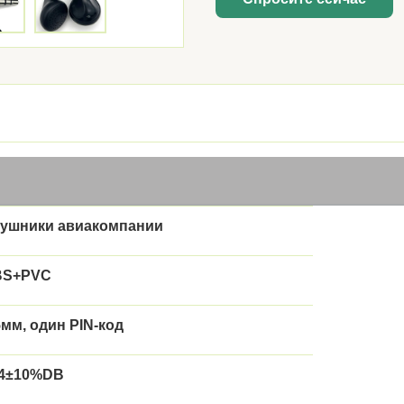
ушники авиакомпании
BS+PVC
5мм, один PIN-код
4±10%DB