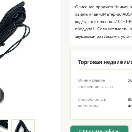
Описание продукта Наимено
авиакомпанииМатериалABS+
кодЧувствительность104±10
продукта1. Совместимость: 
звуковыми разъемами, устан
Торговая недвижим
Минимальное
5
количество заказа:
Способность к
8
поставкам:
ш
Спросите сейчас