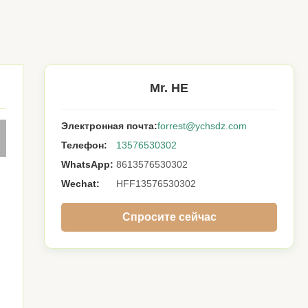
Mr. HE
Электронная почта:
forrest@ychsdz.com
Телефон:
13576530302
WhatsApp:
8613576530302
Wechat:
HFF13576530302
Спросите сейчас