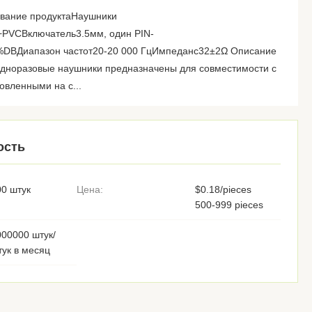
вание продуктаНаушники
PVCВключатель3.5мм, один PIN-
%DBДиапазон частот20-20 000 ГцИмпеданс32±2Ω Описание
одноразовые наушники предназначены для совместимости с
овленными на с...
ость
00 штук
Цена:
$0.18/pieces
500-999 pieces
000000 штук/
тук в месяц